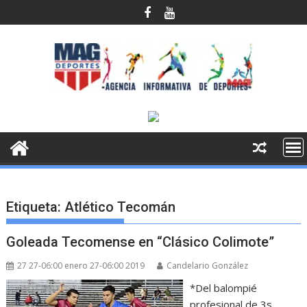
Saltar
al
contenido
Etiqueta:
Atlético Tecomán
Goleada Tecomense en “Clásico Colimote”
27 27-06:00 enero 27-06:00 2019
Candelario González
*Del balompié
profesional de 3s