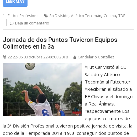
LEER MÁS
,
,
,
Futbol Profesional
3a División
Atlético Tecomán
Colima
TDF
Deja un comentario
Jornada de dos Puntos Tuvieron Equipos
Colimotes en la 3a
22 22-06:00 octubre 22-06:00 2018
Candelario González
*Fut Car visitó al CD
Salcido y Atlético
Tecomán al Futcenter
*Recibirán el sábado a
EF Chivas y el domingo
a Real Ánimas,
respectivamente Los
equipos colimotes de
la 3ª División Profesional tuvieron positiva jornada de visita, la
ocho de la Temporada 2018-19, al conseguir dos puntos de