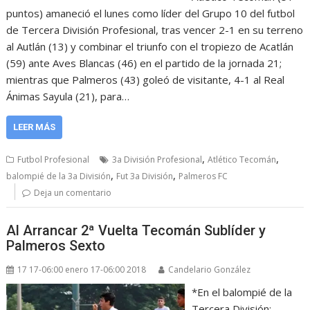
puntos) amaneció el lunes como líder del Grupo 10 del futbol
de Tercera División Profesional, tras vencer 2-1 en su terreno
al Autlán (13) y combinar el triunfo con el tropiezo de Acatlán
(59) ante Aves Blancas (46) en el partido de la jornada 21;
mientras que Palmeros (43) goleó de visitante, 4-1 al Real
Ánimas Sayula (21), para…
LEER MÁS
,
,
Futbol Profesional
3a División Profesional
Atlético Tecomán
,
,
balompié de la 3a División
Fut 3a División
Palmeros FC
Deja un comentario
Al Arrancar 2ª Vuelta Tecomán Sublíder y
Palmeros Sexto
17 17-06:00 enero 17-06:00 2018
Candelario González
*En el balompié de la
Tercera División;