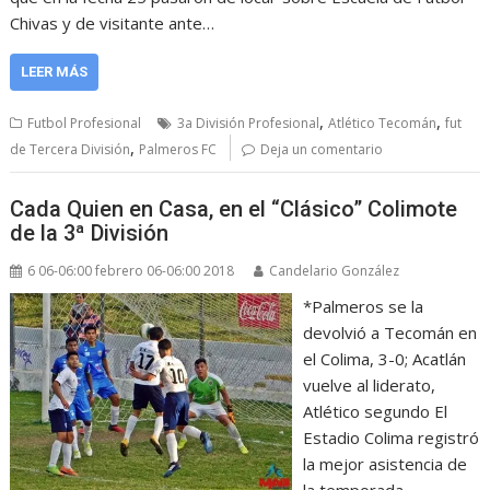
Chivas y de visitante ante…
LEER MÁS
,
,
Futbol Profesional
3a División Profesional
Atlético Tecomán
fut
,
de Tercera División
Palmeros FC
Deja un comentario
Cada Quien en Casa, en el “Clásico” Colimote
de la 3ª División
6 06-06:00 febrero 06-06:00 2018
Candelario González
*Palmeros se la
devolvió a Tecomán en
el Colima, 3-0; Acatlán
vuelve al liderato,
Atlético segundo El
Estadio Colima registró
la mejor asistencia de