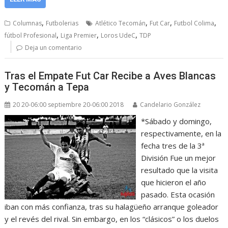
,
,
,
,
Columnas
Futbolerias
Atlético Tecomán
Fut Car
Futbol Colima
,
,
,
fútbol Profesional
Liga Premier
Loros UdeC
TDP
Deja un comentario
Tras el Empate Fut Car Recibe a Aves Blancas
y Tecomán a Tepa
20 20-06:00 septiembre 20-06:00 2018
Candelario González
*Sábado y domingo,
respectivamente, en la
fecha tres de la 3ª
División Fue un mejor
resultado que la visita
que hicieron el año
pasado. Esta ocasión
iban con más confianza, tras su halagüeño arranque goleador
y el revés del rival. Sin embargo, en los “clásicos” o los duelos