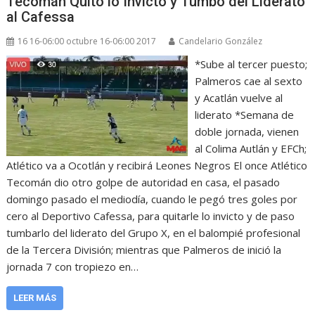
Tecomán Quitó lo Invicto y Tumbó del Liderato
al Cafessa
16 16-06:00 octubre 16-06:00 2017
Candelario González
*Sube al tercer puesto;
Palmeros cae al sexto
y Acatlán vuelve al
liderato *Semana de
doble jornada, vienen
al Colima Autlán y EFCh;
Atlético va a Ocotlán y recibirá Leones Negros El once Atlético
Tecomán dio otro golpe de autoridad en casa, el pasado
domingo pasado el mediodía, cuando le pegó tres goles por
cero al Deportivo Cafessa, para quitarle lo invicto y de paso
tumbarlo del liderato del Grupo X, en el balompié profesional
de la Tercera División; mientras que Palmeros de inició la
jornada 7 con tropiezo en…
LEER MÁS