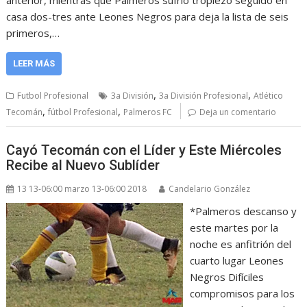
anterior, mientras que Palmeros sufrió tropiezo seguido en
casa dos-tres ante Leones Negros para deja la lista de seis
primeros,…
LEER MÁS
,
,
Futbol Profesional
3a División
3a División Profesional
Atlético
,
,
Tecomán
fútbol Profesional
Palmeros FC
Deja un comentario
Cayó Tecomán con el Líder y Este Miércoles
Recibe al Nuevo Sublíder
13 13-06:00 marzo 13-06:00 2018
Candelario González
*Palmeros descanso y
este martes por la
noche es anfitrión del
cuarto lugar Leones
Negros Difíciles
compromisos para los