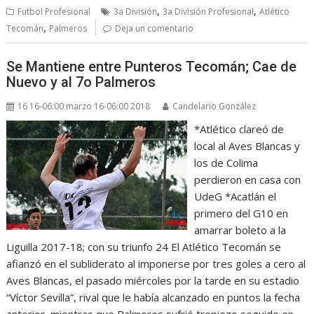
,
,
Futbol Profesional
3a División
3a División Profesional
Atlético
,
Tecomán
Palmeros
Deja un comentario
Se Mantiene entre Punteros Tecomán; Cae de
Nuevo y al 7o Palmeros
16 16-06:00 marzo 16-06:00 2018
Candelario González
*Atlético clareó de
local al Aves Blancas y
los de Colima
perdieron en casa con
UdeG *Acatlán el
primero del G10 en
amarrar boleto a la
Liguilla 2017-18; con su triunfo 24 El Atlético Tecomán se
afianzó en el subliderato al imponerse por tres goles a cero al
Aves Blancas, el pasado miércoles por la tarde en su estadio
“Víctor Sevilla”, rival que le había alcanzado en puntos la fecha