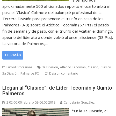
la temporada,
aproximadamente 500 aficionados reportó el cuarto arbitral,
para el “Clásico” Colimote del balompié profesional de la
Tercera División para presenciar el triunfo en casa de los
Palmeros (3-0) sobre el Atlético Tecomán (57 Pts) el pasdo
fin de semana y de paso, con el triunfo del Acatlán el domingo,
apearlo del liderato a donde volvió al once jalisciense (58 Pts).
La victoria de Palmeros,…
LEER MÁS
,
,
,
Futbol Profesional
3a División
Atlético Tecomán
Clásico
Clásico
,
3a División
Palmeros FC
Deja un comentario
Llegan al “Clásico”: de Líder Tecomán y Quinto
Palmeros
2 02-06:00 febrero 02-06:00 2018
Candelario González
*En la 3a División, el