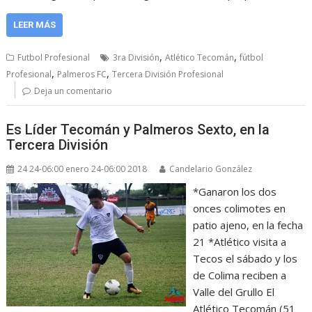
LEER MÁS
,
,
Futbol Profesional
3ra División
Atlético Tecomán
fútbol
,
,
Profesional
Palmeros FC
Tercera División Profesional
Deja un comentario
Es Líder Tecomán y Palmeros Sexto, en la
Tercera División
24 24-06:00 enero 24-06:00 2018
Candelario González
*Ganaron los dos
onces colimotes en
patio ajeno, en la fecha
21 *Atlético visita a
Tecos el sábado y los
de Colima reciben a
Valle del Grullo El
Atlético Tecomán (51