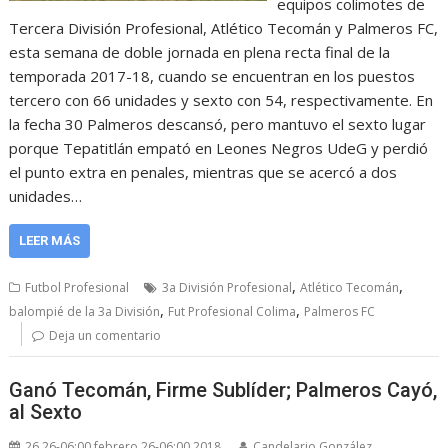
equipos colimotes de
Tercera División Profesional, Atlético Tecomán y Palmeros FC,
esta semana de doble jornada en plena recta final de la
temporada 2017-18, cuando se encuentran en los puestos
tercero con 66 unidades y sexto con 54, respectivamente. En
la fecha 30 Palmeros descansó, pero mantuvo el sexto lugar
porque Tepatitlán empató en Leones Negros UdeG y perdió
el punto extra en penales, mientras que se acercó a dos
unidades…
LEER MÁS
,
,
Futbol Profesional
3a División Profesional
Atlético Tecomán
,
,
balompié de la 3a División
Fut Profesional Colima
Palmeros FC
Deja un comentario
Ganó Tecomán, Firme Sublíder; Palmeros Cayó,
al Sexto
26 26-06:00 febrero 26-06:00 2018
Candelario González