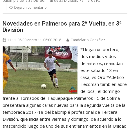
,
,
balompié de la 3a División
fut de 3a División
Palmeros FC
Deja un comentario
Novedades en Palmeros para 2ª Vuelta, en 3ª
División
11 11-06:00 enero 11-06:00 2018
Candelario González
*Llegan un portero,
dos medios y dos
delanteros; reanudan
este sábado 13 en
casa, vs Oro *Atlético
Tecomán también abre
de local, el domingo
frente a Tornados de Tlaquepaque Palmeros FC de Colima
presentará algunas caras nuevas para la segunda vuelta de la
temporada 2017-18 del balompié profesional de Tercera
División, que inicia entre viernes y domingo, de acuerdo a lo
trascendido luego de uno de sus entrenamientos en la Unidad