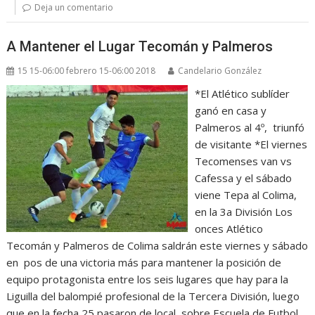
Deja un comentario
A Mantener el Lugar Tecomán y Palmeros
15 15-06:00 febrero 15-06:00 2018
Candelario González
*El Atlético sublíder
ganó en casa y
Palmeros al 4º, triunfó
de visitante *El viernes
Tecomenses van vs
Cafessa y el sábado
viene Tepa al Colima,
en la 3a División Los
onces Atlético
Tecomán y Palmeros de Colima saldrán este viernes y sábado
en pos de una victoria más para mantener la posición de
equipo protagonista entre los seis lugares que hay para la
Liguilla del balompié profesional de la Tercera División, luego
que en la fecha 25 pasaron de local sobre Escuela de Futbol