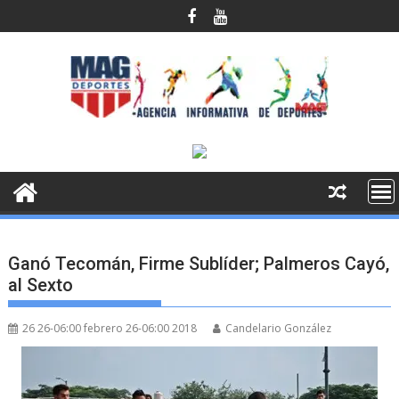
Saltar
al
contenido
Ganó Tecomán, Firme Sublíder; Palmeros Cayó,
al Sexto
26 26-06:00 febrero 26-06:00 2018
Candelario González