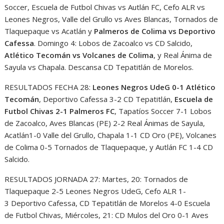
Soccer, Escuela de Futbol Chivas vs Autlán FC, Cefo ALR vs
Leones Negros, Valle del Grullo vs Aves Blancas, Tornados de
Tlaquepaque vs Acatlán y
Palmeros de Colima vs Deportivo
Cafessa
. Domingo 4: Lobos de Zacoalco vs CD Salcido,
Atlético Tecomán vs Volcanes de Colima
, y Real Ánima de
Sayula vs Chapala. Descansa CD Tepatitlán de Morelos.
RESULTADOS FECHA 28:
Leones Negros UdeG 0-1 Atlético
Tecomán
, Deportivo Cafessa 3-2 CD Tepatitlán,
Escuela de
Futbol Chivas 2-1 Palmeros FC
, Tapatíos Soccer 7-1 Lobos
de Zacoalco, Aves Blancas (PE) 2-2 Real Ánimas de Sayula,
Acatlán1-0 Valle del Grullo, Chapala 1-1 CD Oro (PE), Volcanes
de Colima 0-5 Tornados de Tlaquepaque, y Autlán FC 1-4 CD
Salcido.
RESULTADOS JORNADA 27: Martes, 20: Tornados de
Tlaquepaque 2-5 Leones Negros UdeG, Cefo ALR 1-
3 Deportivo Cafessa, CD Tepatitlán de Morelos 4-0 Escuela
de Futbol Chivas, Miércoles, 21: CD Mulos del Oro 0-1 Aves