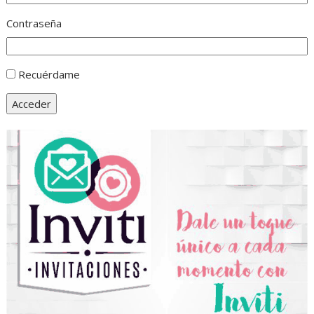
Contraseña
Recuérdame
Acceder