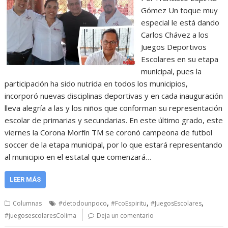
Gómez Un toque muy
especial le está dando
Carlos Chávez a los
Juegos Deportivos
Escolares en su etapa
municipal, pues la
participación ha sido nutrida en todos los municipios,
incorporó nuevas disciplinas deportivas y en cada inauguración
lleva alegría a las y los niños que conforman su representación
escolar de primarias y secundarias. En este último grado, este
viernes la Corona Morfín TM se coronó campeona de futbol
soccer de la etapa municipal, por lo que estará representando
al municipio en el estatal que comenzará…
LEER MÁS
,
,
,
Columnas
#detodounpoco
#FcoEspiritu
#JuegosEscolares
#juegosescolaresColima
Deja un comentario