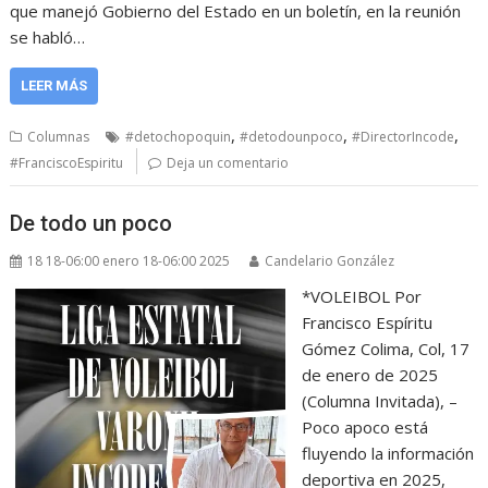
que manejó Gobierno del Estado en un boletín, en la reunión
se habló…
LEER MÁS
,
,
,
Columnas
#detochopoquin
#detodounpoco
#DirectorIncode
#FranciscoEspiritu
Deja un comentario
De todo un poco
18 18-06:00 enero 18-06:00 2025
Candelario González
*VOLEIBOL Por
Francisco Espíritu
Gómez Colima, Col, 17
de enero de 2025
(Columna Invitada), –
Poco apoco está
fluyendo la información
deportiva en 2025,