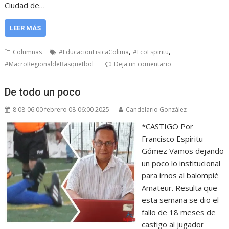
Ciudad de…
LEER MÁS
,
,
Columnas
#EducacionFisicaColima
#FcoEspiritu
#MacroRegionaldeBasquetbol
Deja un comentario
De todo un poco
8 08-06:00 febrero 08-06:00 2025
Candelario González
*CASTIGO Por
Francisco Espíritu
Gómez Vamos dejando
un poco lo institucional
para irnos al balompié
Amateur. Resulta que
esta semana se dio el
fallo de 18 meses de
castigo al jugador