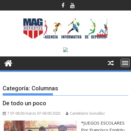
Saltar
al
contenido
Categoría:
Columnas
De todo un poco
7 07-06:00 marzo 07-06:00 2025
Candelario González
*JUEGOS ESCOLARES
Por Francisco Espíritu