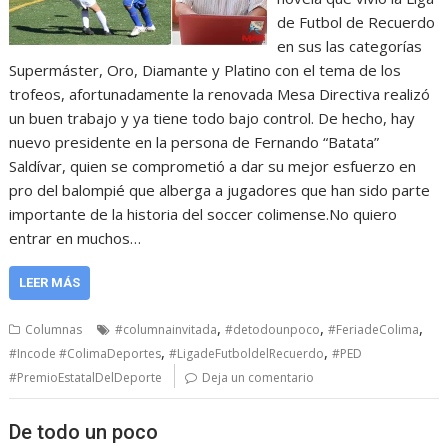
de Futbol de Recuerdo
en sus las categorías
Supermáster, Oro, Diamante y Platino con el tema de los
trofeos, afortunadamente la renovada Mesa Directiva realizó
un buen trabajo y ya tiene todo bajo control. De hecho, hay
nuevo presidente en la persona de Fernando “Batata”
Saldívar, quien se comprometió a dar su mejor esfuerzo en
pro del balompié que alberga a jugadores que han sido parte
importante de la historia del soccer colimense.No quiero
entrar en muchos…
LEER MÁS
,
,
,
Columnas
#columnainvitada
#detodounpoco
#FeriadeColima
,
,
#Incode #ColimaDeportes
#LigadeFutboldelRecuerdo
#PED
#PremioEstatalDelDeporte
Deja un comentario
De todo un poco