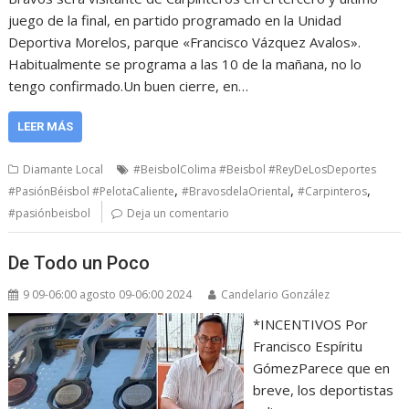
juego de la final, en partido programado en la Unidad
Deportiva Morelos, parque «Francisco Vázquez Avalos».
Habitualmente se programa a las 10 de la mañana, no lo
tengo confirmado.Un buen cierre, en…
LEER MÁS
Diamante Local
#BeisbolColima #Beisbol #ReyDeLosDeportes
,
,
,
#PasiónBéisbol #PelotaCaliente
#BravosdelaOriental
#Carpinteros
#pasiónbeisbol
Deja un comentario
De Todo un Poco
9 09-06:00 agosto 09-06:00 2024
Candelario González
*INCENTIVOS Por
Francisco Espíritu
GómezParece que en
breve, los deportistas