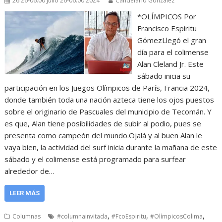
26 26-06:00 julio 26-06:00 2024
Candelario González
*OLÍMPICOS Por
Francisco Espíritu
GómezLlegó el gran
día para el colimense
Alan Cleland Jr. Este
sábado inicia su
participación en los Juegos Olímpicos de París, Francia 2024,
donde también toda una nación azteca tiene los ojos puestos
sobre el originario de Pascuales del municipio de Tecomán. Y
es que, Alan tiene posibilidades de subir al podio, pues se
presenta como campeón del mundo.Ojalá y al buen Alan le
vaya bien, la actividad del surf inicia durante la mañana de este
sábado y el colimense está programado para surfear
alrededor de…
LEER MÁS
,
,
,
Columnas
#columnainvitada
#FcoEspiritu
#OlímpicosColima