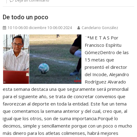
Deja un comentario
De todo un poco
10 10-06:00 diciembre 10-06:00 2024
Candelario González
¨*M E T A S Por
Francisco Espíritu
GómezDentro de las
15 metas que
presentó el director
del Incode, Alejandro
Rodríguez Alvarado
esta semana destaca una que seguramente será primordial
para el siguiente año, se trata de concretar convenios que
favorezcan al deporte en toda la entidad. Este fue un tema
que comentamos la semana anterior y del cual, creo que, al
igual que los otros, son de suma importancia.Porqué lo
decimos, simple y sencillamente porque con un poco o mucho
más dinero para los atletas colimenses, habrá mejores