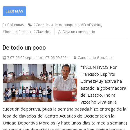
LEER MÁS
,
,
,
Columnas
#Conade
#detodounpoco
#FcoEspiritu
#RommelPacheco #Clavados
Deja un comentario
De todo un poco
7 07-06:00 septiembre 07-06:00 2024
Candelario González
*INCENTIVOS Por
Francisco Espíritu
GómezMuy activa ha
estado la gobernadora
del Estado, Indira
Vizcaíno Silva en la
cuestión deportiva, pues la semana pasada hizo entrega de la
fosa de clavados del Centro Acuático de Occidente en la
Unidad Deportiva Morelos, y hace unos días (a media semana)
se reunió con deportistas colimenses que han tenido logros a