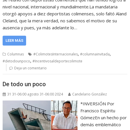
nivel nacional, internacional y mundialmente.La mandataria
otorgó apoyos a diez deportistas colimenses, solo faltó Aland
Cleland, que la mera verdad, no sabemos el motivo de su
ausencia y pues, ya más adelante lo…
LEER MÁS
,
,
Columnas
#ColimotesInternacionales
#columnainvitada
,
#detodounpoco
#Incentivosaldeportecolimote
Deja un comentario
De todo un poco
31 31-06:00 agosto 31-06:00 2024
Candelario González
*INVERSIÓN Por
Francisco Espíritu
GómezEn un hecho por
demás emblemático