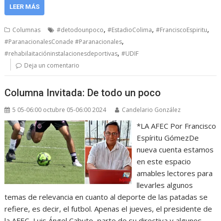
LEER MÁS
,
,
,
Columnas
#detodounpoco
#EstadioColima
#FranciscoEspiritu
,
#ParanacionalesConade #Paranacionales
,
#rehabilaitacióninstalacionesdeportivas
#UDIF
Deja un comentario
Columna Invitada: De todo un poco
5 05-06:00 octubre 05-06:00 2024
Candelario González
*LA AFEC Por Francisco
Espíritu GómezDe
nueva cuenta estamos
en este espacio
amables lectores para
llevarles algunos
temas de relevancia en cuanto al deporte de las patadas se
refiere, es decir, el futbol. Apenas el jueves, el presidente de
la AFEC, Luis Ángel Cabuto, parte de su directiva y algunos