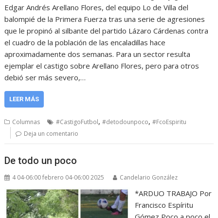
Edgar Andrés Arellano Flores, del equipo Lo de Villa del
balompié de la Primera Fuerza tras una serie de agresiones
que le propinó al silbante del partido Lázaro Cárdenas contra
el cuadro de la población de las encaladillas hace
aproximadamente dos semanas. Para un sector resulta
ejemplar el castigo sobre Arellano Flores, pero para otros
debió ser más severo,…
LEER MÁS
,
,
Columnas
#CastigoFutbol
#detodounpoco
#FcoEspiritu
Deja un comentario
De todo un poco
4 04-06:00 febrero 04-06:00 2025
Candelario González
*ARDUO TRABAJO Por
Francisco Espíritu
Gómez Poco a poco el