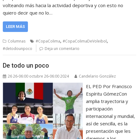
volteando más hacia la actividad deportiva y con esto no
quiero decir que no lo…
LEER MÁS
,
,
Columnas
#CopaColima
#CopaColimaDeVoleibol
#detodounpoco
Deja un comentario
De todo un poco
26 26-06:00 octubre 26-06:00 2024
Candelario González
EL PED Por Francisco
Espíritu GómezCon
amplia trayectoria y
participación
internacional y mundial,
así de sencilla, es la
presentación que les
daremos a los