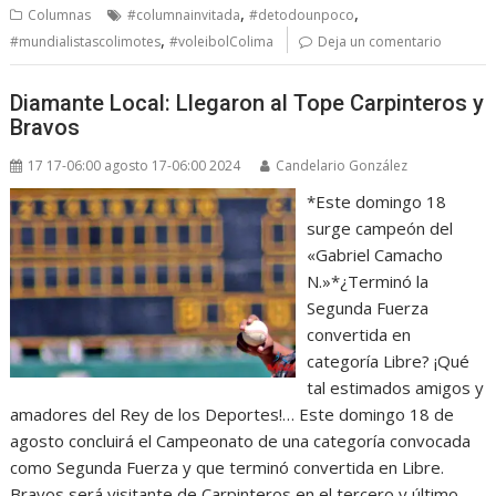
,
,
Columnas
#columnainvitada
#detodounpoco
,
#mundialistascolimotes
#voleibolColima
Deja un comentario
Diamante Local: Llegaron al Tope Carpinteros y
Bravos
17 17-06:00 agosto 17-06:00 2024
Candelario González
*Este domingo 18
surge campeón del
«Gabriel Camacho
N.»*¿Terminó la
Segunda Fuerza
convertida en
categoría Libre? ¡Qué
tal estimados amigos y
amadores del Rey de los Deportes!… Este domingo 18 de
agosto concluirá el Campeonato de una categoría convocada
como Segunda Fuerza y que terminó convertida en Libre.
Bravos será visitante de Carpinteros en el tercero y último