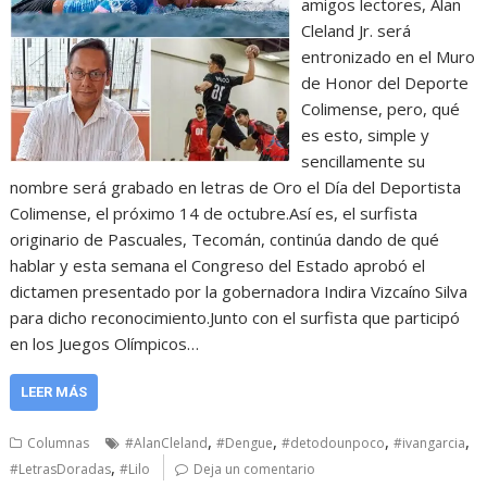
amigos lectores, Alan
Cleland Jr. será
entronizado en el Muro
de Honor del Deporte
Colimense, pero, qué
es esto, simple y
sencillamente su
nombre será grabado en letras de Oro el Día del Deportista
Colimense, el próximo 14 de octubre.Así es, el surfista
originario de Pascuales, Tecomán, continúa dando de qué
hablar y esta semana el Congreso del Estado aprobó el
dictamen presentado por la gobernadora Indira Vizcaíno Silva
para dicho reconocimiento.Junto con el surfista que participó
en los Juegos Olímpicos…
LEER MÁS
,
,
,
,
Columnas
#AlanCleland
#Dengue
#detodounpoco
#ivangarcia
,
#LetrasDoradas
#Lilo
Deja un comentario