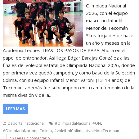
Olimpiada Nacional
2026, con el equipo
masculino Infantil
Menor de Tecomán
*Los forja desde hace
un año y meses en la
Academia Leones TRAS LOS PASOS DE PAPÁ. Ahora en el
papel de entrenador. Así llega Edgar Barajas González a las
finales del voleibol estatal de Olimpiada Nacional 2026, donde
por primera vez quedó campeón, y como base de la Selección
Colima, con su equipo Infantil Menor varonil (13-14 años) de
Tecomán, además fue subcampeón en la rama femenina de la
misma división y de la…
LEER MÁS
,
Deporte Institucional
#OlimpiadaNacional #ON
,
,
#OlimpiadaNacionalColima
#voleibolColima
#voleibolTecomán
Deja un comentario