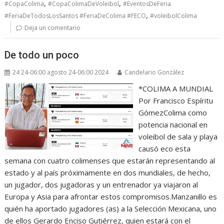
,
,
#CopaColima
#CopaColimaDeVoleibol
#EventosDeFeria
,
#FeriaDeTodosLosSantos #FeriaDeColima #FECO
#voleibolColima
Deja un comentario
De todo un poco
24 24-06:00 agosto 24-06:00 2024
Candelario González
*COLIMA A MUNDIAL
Por Francisco Espíritu
GómezColima como
potencia nacional en
voleibol de sala y playa
causó eco esta
semana con cuatro colimenses que estarán representando al
estado y al país próximamente en dos mundiales, de hecho,
un jugador, dos jugadoras y un entrenador ya viajaron al
Europa y Asia para afrontar estos compromisos.Manzanillo es
quién ha aportado jugadores (as) a la Selección Mexicana, uno
de ellos Gerardo Enciso Gutiérrez, quien estará con el