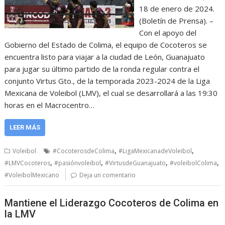
18 de enero de 2024.
(Boletín de Prensa). –
Con el apoyo del
Gobierno del Estado de Colima, el equipo de Cocoteros se
encuentra listo para viajar a la ciudad de León, Guanajuato
para jugar su último partido de la ronda regular contra el
conjunto Virtus Gto., de la temporada 2023-2024 de la Liga
Mexicana de Voleibol (LMV), el cual se desarrollará a las 19:30
horas en el Macrocentro…
LEER MÁS
,
,
Voleibol
#CocoterosdeColima
#LigaMexicanadeVoleibol
,
,
,
,
#LMVCocoteros
#pasiónvoleibol
#VirtusdeGuanajuato
#voleibolColima
#VoleibolMexicano
Deja un comentario
Mantiene el Liderazgo Cocoteros de Colima en
la LMV