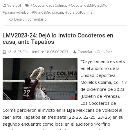
,
,
,
Voleibol
#CocoterosdeColima
#CocoterosLMV
#LMV
,
,
#pasiónvoleibol
#RhinosMichoacán
#voleibolColima
Deja un comentario
LMV2023-24: Dejó lo Invicto Cocoteros en
casa, ante Tapatíos
18 18-06:00 diciembre 18-06:00 2023
Candelario González
*Cayeron en tres sets
en el auditorio de la
Unidad Deportiva
Morelos Colima, Col. 17
de diciembre de 2023
(Boletín de Prensa). –
Los Cocoteros de
Colima perdieron el invicto en la Liga Mexicana de Voleibol al
caer ante Tapatíos en tres sets (22-25, 22-25, 23-25) en su
segundo encuentro como local en el auditorio ‘Porfirio