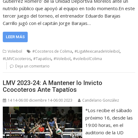
Gutiérrez Romero’ de la Unidad Deportiva Morelos ante un
nutrido público que apoyó al equipo en todo momento.En este
tercer juego del torneo, el entrenador Eduardo Barajas
Carrillo jugó con el capitán Jorge Barajas…
LEER MÁS
,
,
Voleibol
#Cocoteros de Colima
#LigaMexicanadeVoleibol
,
,
,
#LMVCocoteros
#Tapatíos
#Voleibol
#voleibolColima
Deja un comentario
LMV 2023-24: A Mantener lo Invicto
Ccocoteros Ante Tapatíos
14 14-06:00 diciembre 14-06:00 2023
Candelario González
*Los recibe el sábado
próximo 16, desde las
19:00 horas, en el
auditorio de la UD