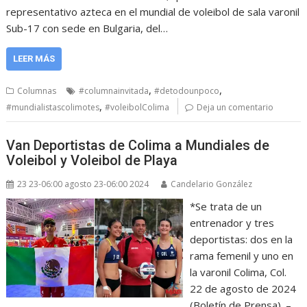
representativo azteca en el mundial de voleibol de sala varonil
Sub-17 con sede en Bulgaria, del…
LEER MÁS
,
,
Columnas
#columnainvitada
#detodounpoco
,
#mundialistascolimotes
#voleibolColima
Deja un comentario
Van Deportistas de Colima a Mundiales de
Voleibol y Voleibol de Playa
23 23-06:00 agosto 23-06:00 2024
Candelario González
*Se trata de un
entrenador y tres
deportistas: dos en la
rama femenil y uno en
la varonil Colima, Col.
22 de agosto de 2024
(Boletín de Prensa). –