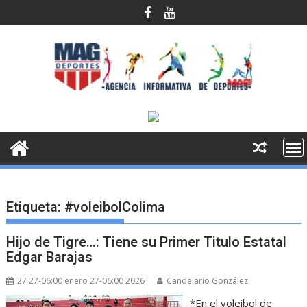
Saltar
al
contenido
Etiqueta:
#voleibolColima
Hijo de Tigre…: Tiene su Primer Titulo Estatal
Edgar Barajas
27 27-06:00 enero 27-06:00 2026
Candelario González
*En el voleibol de