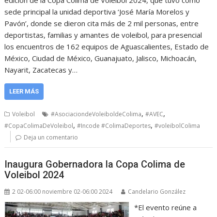
edición de la Copa Colima de Voleibol 2024, que tuvo como
sede principal la unidad deportiva ‘José María Morelos y
Pavón’, donde se dieron cita más de 2 mil personas, entre
deportistas, familias y amantes de voleibol, para presencial
los encuentros de 162 equipos de Aguascalientes, Estado de
México, Ciudad de México, Guanajuato, Jalisco, Michoacán,
Nayarit, Zacatecas y…
LEER MÁS
,
,
Voleibol
#AsociaciondeVoleiboldeColima
#AVEC
,
,
#CopaColimaDeVoleibol
#Incode #ColimaDeportes
#voleibolColima
Deja un comentario
Inaugura Gobernadora la Copa Colima de
Voleibol 2024
2 02-06:00 noviembre 02-06:00 2024
Candelario González
*El evento reúne a