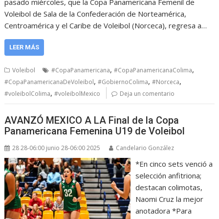
pasado miércoles, que la Copa Panamericana Femenil de
Voleibol de Sala de la Confederación de Norteamérica,
Centroamérica y el Caribe de Voleibol (Norceca), regresa a…
LEER MÁS
,
,
Voleibol
#CopaPanamericana
#CopaPanamericanaColima
,
,
,
#CopaPanamericanaDeVoleibol
#GobiernoColima
#Norceca
,
#voleibolColima
#voleibolMexico
Deja un comentario
AVANZÓ MEXICO A LA Final de la Copa
Panamericana Femenina U19 de Voleibol
28 28-06:00 junio 28-06:00 2025
Candelario González
*En cinco sets venció a
selección anfitriona;
destacan colimotas,
Naomi Cruz la mejor
anotadora *Para