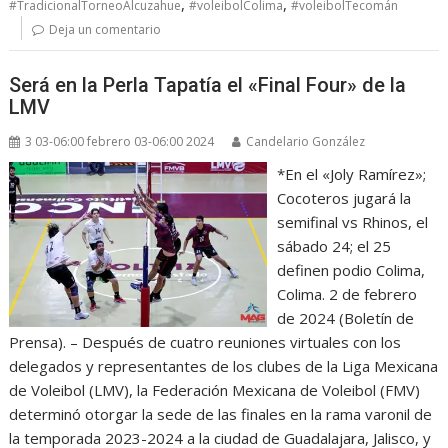
,
,
#TradicionalTorneoAlcuzahue
#voleibolColima
#voleibolTecomán
Deja un comentario
Será en la Perla Tapatía el «Final Four» de la
LMV
3 03-06:00 febrero 03-06:00 2024
Candelario González
*En el «Joly Ramírez»;
Cocoteros jugará la
semifinal vs Rhinos, el
sábado 24; el 25
definen podio Colima,
Colima. 2 de febrero
de 2024 (Boletín de
Prensa). – Después de cuatro reuniones virtuales con los
delegados y representantes de los clubes de la Liga Mexicana
de Voleibol (LMV), la Federación Mexicana de Voleibol (FMV)
determinó otorgar la sede de las finales en la rama varonil de
la temporada 2023-2024 a la ciudad de Guadalajara, Jalisco, y