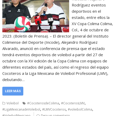
Rodríguez eventos
deportivos en el
estado, entre ellos la
XV Copa Colima Colima,
Col., 4 de octubre de
2023. (Boletín de Prensa). – El director general del Instituto
Colimense del Deporte (Incode), Alejandro Rodríguez
Alvarado, anunció en conferencia de prensa que el estado
tendrá eventos deportivos de voleibol a partir del 27 de
octubre con la XV edición de la Copa Colima con equipos de
diferentes estados del país, así como el regreso del equipo
Cocoteros a la Liga Mexicana de Voleibol Profesional (LMV),
debutando…
LEER MÁS
,
,
Voleibol
#CocoterosdeColima
#CocoterosLMV
,
,
,
#LigaMexicanadeVoleibol
#LMVCocoteros
#voleibolColima
#VoleibolMexicano
Deja un comentario