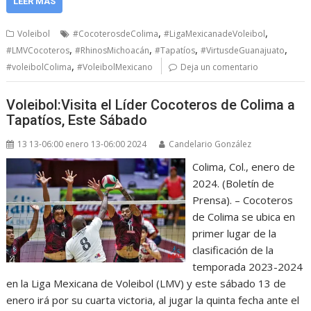
LEER MÁS
,
,
Voleibol
#CocoterosdeColima
#LigaMexicanadeVoleibol
,
,
,
,
#LMVCocoteros
#RhinosMichoacán
#Tapatíos
#VirtusdeGuanajuato
,
#voleibolColima
#VoleibolMexicano
Deja un comentario
Voleibol:Visita el Líder Cocoteros de Colima a
Tapatíos, Este Sábado
13 13-06:00 enero 13-06:00 2024
Candelario González
Colima, Col., enero de
2024. (Boletín de
Prensa). – Cocoteros
de Colima se ubica en
primer lugar de la
clasificación de la
temporada 2023-2024
en la Liga Mexicana de Voleibol (LMV) y este sábado 13 de
enero irá por su cuarta victoria, al jugar la quinta fecha ante el