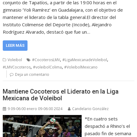
conjunto de Tapatíos, a partir de las 19:00 horas en el
gimnasio ‘Yoli Ramírez’ en Guadalajara, con el objetivo de
mantener el liderato de la tabla general.El director del
Instituto Colimense del Deporte (Incode), Alejandro
Rodríguez Alvarado, destacó que fue un…
LEER MÁS
,
,
Voleibol
#CocoterosLMV
#LigaMexicanadeVoleibol
,
,
#LMVCocoteros
#voleibolColima
#VoleibolMexicano
Deja un comentario
Mantiene Cocoteros el Liderato en la Liga
Mexicana de Voleibol
9 09-06:00 enero 09-06:00 2024
Candelario González
*En cuatro sets
despachó a Rhino’s el
pasado fin de semana