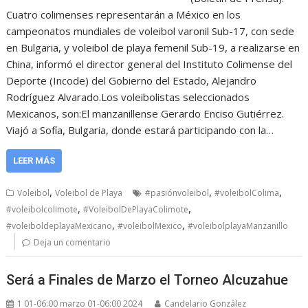
Cuatro colimenses representarán a México en los
campeonatos mundiales de voleibol varonil Sub-17, con sede
en Bulgaria, y voleibol de playa femenil Sub-19, a realizarse en
China, informó el director general del Instituto Colimense del
Deporte (Incode) del Gobierno del Estado, Alejandro
Rodríguez Alvarado.Los voleibolistas seleccionados
Mexicanos, son:El manzanillense Gerardo Enciso Gutiérrez.
Viajó a Sofía, Bulgaria, donde estará participando con la…
LEER MÁS
,
,
,
Voleibol
Voleibol de Playa
#pasiónvoleibol
#voleibolColima
,
,
#voleibolcolimote
#VoleibolDePlayaColimote
,
,
#voleiboldeplayaMexicano
#voleibolMexico
#voleibolplayaManzanillo
Deja un comentario
Será a Finales de Marzo el Torneo Alcuzahue
1 01-06:00 marzo 01-06:00 2024
Candelario González