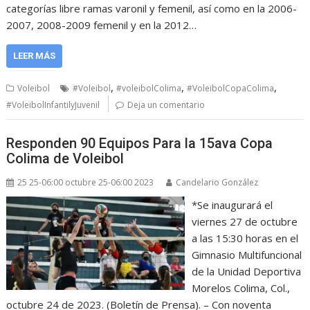
categorías libre ramas varonil y femenil, así como en la 2006-
2007, 2008-2009 femenil y en la 2012…
LEER MÁS
,
,
,
Voleibol
#Voleibol
#voleibolColima
#VoleibolCopaColima
#VoleibolInfantilyJuvenil
Deja un comentario
Responden 90 Equipos Para la 15ava Copa
Colima de Voleibol
25 25-06:00 octubre 25-06:00 2023
Candelario González
*Se inaugurará el
viernes 27 de octubre
a las 15:30 horas en el
Gimnasio Multifuncional
de la Unidad Deportiva
Morelos Colima, Col.,
octubre 24 de 2023. (Boletín de Prensa). – Con noventa