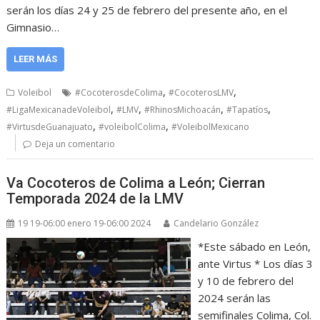
serán los días 24 y 25 de febrero del presente año, en el
Gimnasio…
LEER MÁS
,
,
Voleibol
#CocoterosdeColima
#CocoterosLMV
,
,
,
,
#LigaMexicanadeVoleibol
#LMV
#RhinosMichoacán
#Tapatíos
,
,
#VirtusdeGuanajuato
#voleibolColima
#VoleibolMexicano
Deja un comentario
Va Cocoteros de Colima a León; Cierran
Temporada 2024 de la LMV
19 19-06:00 enero 19-06:00 2024
Candelario González
*Este sábado en León,
ante Virtus * Los días 3
y 10 de febrero del
2024 serán las
semifinales Colima, Col.