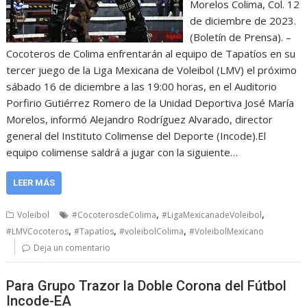
Morelos Colima, Col. 12
de diciembre de 2023.
(Boletín de Prensa). –
Cocoteros de Colima enfrentarán al equipo de Tapatíos en su
tercer juego de la Liga Mexicana de Voleibol (LMV) el próximo
sábado 16 de diciembre a las 19:00 horas, en el Auditorio
Porfirio Gutiérrez Romero de la Unidad Deportiva José María
Morelos, informó Alejandro Rodríguez Alvarado, director
general del Instituto Colimense del Deporte (Incode).El
equipo colimense saldrá a jugar con la siguiente…
LEER MÁS
,
,
Voleibol
#CocoterosdeColima
#LigaMexicanadeVoleibol
,
,
,
#LMVCocoteros
#Tapatíos
#voleibolColima
#VoleibolMexicano
Deja un comentario
Para Grupo Trazor la Doble Corona del Fútbol
Incode-EA