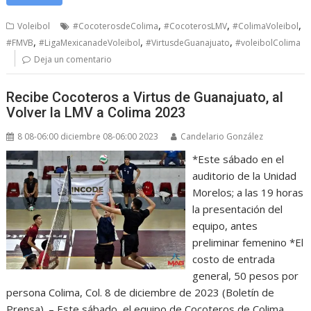
,
,
,
Voleibol
#CocoterosdeColima
#CocoterosLMV
#ColimaVoleibol
,
,
,
#FMVB
#LigaMexicanadeVoleibol
#VirtusdeGuanajuato
#voleibolColima
Deja un comentario
Recibe Cocoteros a Virtus de Guanajuato, al
Volver la LMV a Colima 2023
8 08-06:00 diciembre 08-06:00 2023
Candelario González
*Este sábado en el
auditorio de la Unidad
Morelos; a las 19 horas
la presentación del
equipo, antes
preliminar femenino *El
costo de entrada
general, 50 pesos por
persona Colima, Col. 8 de diciembre de 2023 (Boletín de
Prensa). – Este sábado, el equipo de Cocoteros de Colima