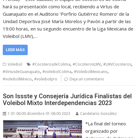
hará su presentación como local, recibiendo a Virtus de
Guanajuato en el Auditorio ‘Porfirio Gutiérrez Romero’ de la
Unidad Deportiva José María Morelos y Pavón a partir de las
19:00 horas, en su segundo encuentro de la Liga Mexicana de
Voleibol (LMV),…
LEER MÁS
,
,
,
Voleibol
#CocoterosdeColima
#CocoterosLMV
#LMVCocoteros
,
,
,
#VirtusdeGuanajuato
#voleibolColima
#VoleibolMexicano
,
#voleibolMéxico
#voleibolpro
Deja un comentario
Son Issste y Consejería Jurídica Finalistas del
Voleibol Mixto Interdependencias 2023
1 01-06:00 diciembre 01-06:00 2023
Candelario González
*La final del torneo
organizado por