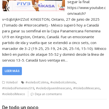
seguir la final:
https://www.youtube.c
om/watch?
v=EqbXjkHZZoE KINGSTON, Ontario, 27 de junio de 2025
(Tomado de #NorcecaNet).- México superó hoy a Canadá
para ganar su semifinal en la Copa Panamericana Femenina
U19 en Kingston, Ontario, Canadá. Fue un emocionante
partido de ida y vuelta que se extendió a cinco sets, con
marcador de 3-2 (19-25, 25-19, 24-26, 25-16, 15-10). México
lideró en puntos de ataque 55-52 y dominó desde la línea de
servicio 13-5. Canadá tuvo ventaja en…
LEER MÁS
,
,
Voleibol
#voleibolColima
#voleibolcolimote
,
,
,
#VoleibolFemeninoS19
#voleiboljuvenilmexicano
#VoleibolMexicano
#voleibolMexico
Deja un comentario
De todo un poco