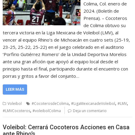
Colima, Col. enero de
2024. (Boletín de
Prensa). – Cocoteros
de Colima obtuvo su
tercera victoria en la Liga Mexicana de Voleibol (LMV), al
vencer al equipo Rhino’s de Michoacán en cuatro sets (25-19,
23-25, 25-22, 25-22) en el juego celebrado en el auditorio
‘Porfirio Gutiérrez Romero’ de la Unidad Deportiva Morelos
ante una gran afición que apoyó al equipo local desde el
principio hasta el final, participando durante el encuentro con
porras y gritos a favor del conjunto…
LEER MÁS
,
,
,
Voleibol
#CocoterosdeColima
#LigaMexicanadeVoleibol
#LMV
,
#LMVCocoteros
#voleibolColima
Deja un comentario
Voleibol: Cerrará Cocoteros Acciones en Casa
ante Rhino’s