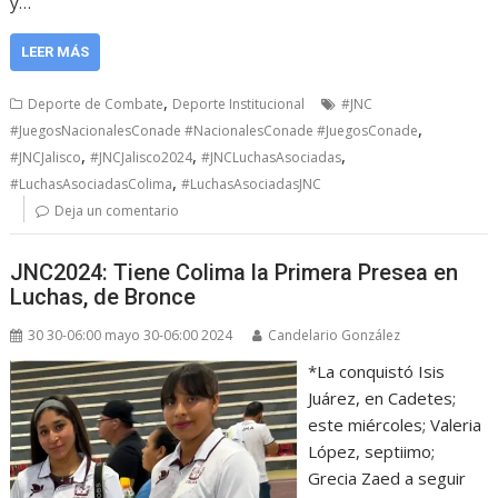
y…
LEER MÁS
,
Deporte de Combate
Deporte Institucional
#JNC
,
#JuegosNacionalesConade #NacionalesConade #JuegosConade
,
,
,
#JNCJalisco
#JNCJalisco2024
#JNCLuchasAsociadas
,
#LuchasAsociadasColima
#LuchasAsociadasJNC
Deja un comentario
JNC2024: Tiene Colima la Primera Presea en
Luchas, de Bronce
30 30-06:00 mayo 30-06:00 2024
Candelario González
*La conquistó Isis
Juárez, en Cadetes;
este miércoles; Valeria
López, septiimo;
Grecia Zaed a seguir