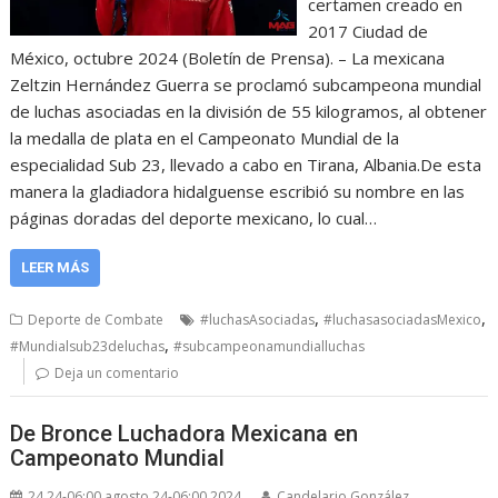
certamen creado en
2017 Ciudad de
México, octubre 2024 (Boletín de Prensa). – La mexicana
Zeltzin Hernández Guerra se proclamó subcampeona mundial
de luchas asociadas en la división de 55 kilogramos, al obtener
la medalla de plata en el Campeonato Mundial de la
especialidad Sub 23, llevado a cabo en Tirana, Albania.De esta
manera la gladiadora hidalguense escribió su nombre en las
páginas doradas del deporte mexicano, lo cual…
LEER MÁS
,
,
Deporte de Combate
#luchasAsociadas
#luchasasociadasMexico
,
#Mundialsub23deluchas
#subcampeonamundialluchas
Deja un comentario
De Bronce Luchadora Mexicana en
Campeonato Mundial
24 24-06:00 agosto 24-06:00 2024
Candelario González