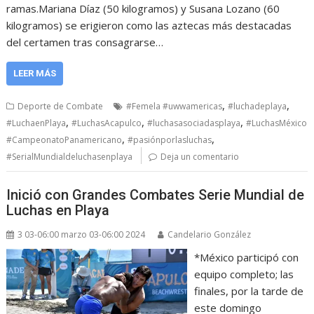
ramas.Mariana Díaz (50 kilogramos) y Susana Lozano (60
kilogramos) se erigieron como las aztecas más destacadas
del certamen tras consagrarse…
LEER MÁS
,
,
Deporte de Combate
#Femela #uwwamericas
#luchadeplaya
,
,
,
#LuchaenPlaya
#LuchasAcapulco
#luchasasociadasplaya
#LuchasMéxico
,
,
#CampeonatoPanamericano
#pasiónporlasluchas
#SerialMundialdeluchasenplaya
Deja un comentario
Inició con Grandes Combates Serie Mundial de
Luchas en Playa
3 03-06:00 marzo 03-06:00 2024
Candelario González
*México participó con
equipo completo; las
finales, por la tarde de
este domingo