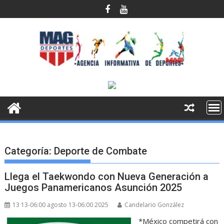
Saltar
al
contenido
Categoría:
Deporte de Combate
Llega el Taekwondo con Nueva Generación a
Juegos Panamericanos Asunción 2025
13 13-06:00 agosto 13-06:00 2025
Candelario González
*México competirá con