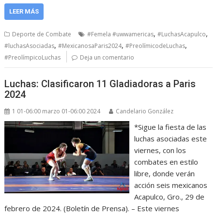
LEER MÁS
,
,
Deporte de Combate
#Femela #uwwamericas
#LuchasAcapulco
,
,
,
#luchasAsociadas
#MexicanosaParis2024
#PreolímicodeLuchas
#PreolímpicoLuchas
Deja un comentario
Luchas: Clasificaron 11 Gladiadoras a Paris
2024
1 01-06:00 marzo 01-06:00 2024
Candelario González
*Sigue la fiesta de las
luchas asociadas este
viernes, con los
combates en estilo
libre, donde verán
acción seis mexicanos
Acapulco, Gro., 29 de
febrero de 2024. (Boletín de Prensa). – Este viernes