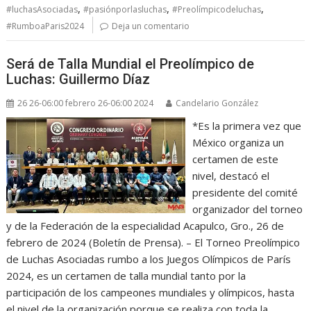
,
,
,
#luchasAsociadas
#pasiónporlasluchas
#Preolímpicodeluchas
#RumboaParis2024
Deja un comentario
Será de Talla Mundial el Preolímpico de
Luchas: Guillermo Díaz
26 26-06:00 febrero 26-06:00 2024
Candelario González
*Es la primera vez que
México organiza un
certamen de este
nivel, destacó el
presidente del comité
organizador del torneo
y de la Federación de la especialidad Acapulco, Gro., 26 de
febrero de 2024 (Boletín de Prensa). – El Torneo Preolímpico
de Luchas Asociadas rumbo a los Juegos Olímpicos de París
2024, es un certamen de talla mundial tanto por la
participación de los campeones mundiales y olímpicos, hasta
el nivel de la organización porque se realiza con toda la