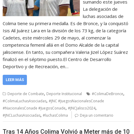
sumando este jueves
La delegación de
luchas asociadas de
Colima tiene su primera medalla. Es de Bronce, y la conquistó
Isis Alí Juárez Lara en la división de los 73 kg, de la categoría
Cadetes, este miércoles 29 de mayo, al comenzar la
competencia femenil allá en el Domo Alcalde de la capital
jalisciense. En tanto, su compañera Valeria Jizel López Suárez
finalizó en el séptimo puesto.El Centro de Desarrollo
Deportivo y de Recreación, en…
LEER MÁS
,
,
Deporte de Combate
Deporte Institucional
#ColimaDeBronce
,
#ColimaLuchasAsociadas
#JNC #JuegosNacionalesConade
,
,
#NacionalesConade #JuegosConade
#JNCJalisco2024
,
#JNCLuchasAsociadas
#luchasColima
Deja un comentario
Tras 14 Años Colima Volvió a Meter más de 10