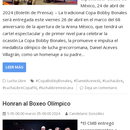
México, 24 de abril de
2024 (Boletín de Prensa). – La tradicional Copa Bobby Bonales
será entregada este viernes 26 de abril en el marco del 68
aniversario de la apertura de la Arena México, que tendrá un
cartel espectacular y de primer nivel para celebrar la
ocasión.La Copa Bobby Bonales, la promueve e impulsa el
medallista olímpico de lucha grecorromana, Daniel Aceves
Villagrán, como un homenaje a su padre…
LEER MÁS
,
,
,
Lucha Libre
#CopaBobbyBonales
#DanielAcevesV
#LuchaLibre
,
#LuchaLibreCopaFIV
#luchalibremexicana
Deja un comentario
Honran al Boxeo Olímpico
5 05-06:00 marzo 05-06:00 2024
Candelario González
*El CMB entregó