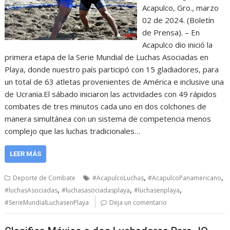
Acapulco, Gro., marzo
02 de 2024. (Boletín
de Prensa). – En
Acapulco dio inició la
primera etapa de la Serie Mundial de Luchas Asociadas en
Playa, donde nuestro país participó con 15 gladiadores, para
un total de 63 atletas provenientes de América e inclusive una
de Ucrania.El sábado iniciaron las actividades con 49 rápidos
combates de tres minutos cada uno en dos colchones de
manera simultánea con un sistema de competencia menos
complejo que las luchas tradicionales…
LEER MÁS
,
,
Deporte de Combate
#AcapulcoLuchas
#AcapulcoPanamericano
,
,
,
#luchasAsociadas
#luchasasociadasplaya
#luchasenplaya
#SerieMundialLuchasenPlaya
Deja un comentario