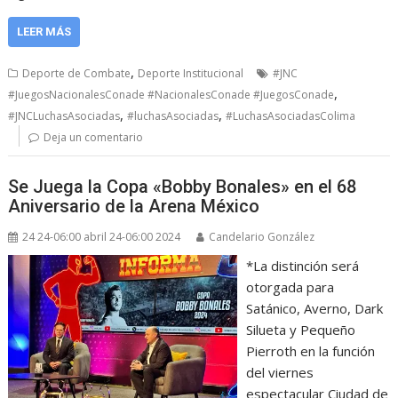
LEER MÁS
,
Deporte de Combate
Deporte Institucional
#JNC
,
#JuegosNacionalesConade #NacionalesConade #JuegosConade
,
,
#JNCLuchasAsociadas
#luchasAsociadas
#LuchasAsociadasColima
Deja un comentario
Se Juega la Copa «Bobby Bonales» en el 68
Aniversario de la Arena México
24 24-06:00 abril 24-06:00 2024
Candelario González
*La distinción será
otorgada para
Satánico, Averno, Dark
Silueta y Pequeño
Pierroth en la función
del viernes
espectacular Ciudad de