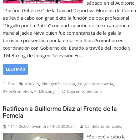
sábado en el Auditorio
“Porfirio Gutiérrez” de la Unidad Deportiva Morelos de Colima
se llevó a cabo con gran éxito la función de box profesional
“Orgullo por La Patria” con participación de la ex campeona
mundial Jackie Nava quien fue comentarista de la gala la
boxística presentada por la empresa Ríos Promotion en
coordinación con Gobierno del Estado a través del Incode y
TM Boxing de Imagen Televisión.En…
LEER MÁS
,
,
,
Box
#Boxeo
#ImagenTelevision
#orgulloporlapatria
,
#RiosPromotion
#TMBoxing
Deja un comentario
Ratifican a Guillermo Díaz al Frente de la
Femela
14 14-06:00 noviembre 14-06:00 2024
Candelario González
*Se llevó a cabo la