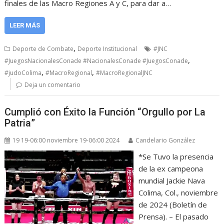
finales de las Macro Regiones A y C, para dar a…
LEER MÁS
,
Deporte de Combate
Deporte Institucional
#JNC
,
#JuegosNacionalesConade #NacionalesConade #JuegosConade
,
,
#judoColima
#MacroRegional
#MacroRegionalJNC
Deja un comentario
Cumplió con Éxito la Función “Orgullo por La
Patria”
19 19-06:00 noviembre 19-06:00 2024
Candelario González
*Se Tuvo la presencia
de la ex campeona
mundial Jackie Nava
Colima, Col., noviembre
de 2024 (Boletín de
Prensa). – El pasado