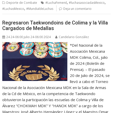
,
,
Deporte de Combate
#LuchaFemenil
#luchasasociadasMexico
,
#LuchasMexico
#MundialdeLuchas
Deja un comentario
Regresaron Taekwondoins de Colima y la Villa
Cargados de Medallas
24 24-06:00 julio 24-06:00 2024
Candelario González
*Del Nacional de la
Asociación Mexicana
MDK Colima, Col., julio
de 2024 (Boletín de
Prensa). – El pasado
20 de Julio de 2024, se
llevó a cabo el Torneo
Nacional de la Asociación Mexicana MDK en la Sala de Armas
de la Cd de México, en la competencia de Taekwondo
obtuvieron la participación las escuelas de Colima y Villa de
Álvarez “CHOKMAH MDK” Y “HANOK MDK” a cargo de los
Maestros; José Alberto Hernández López y el Maestro Omar