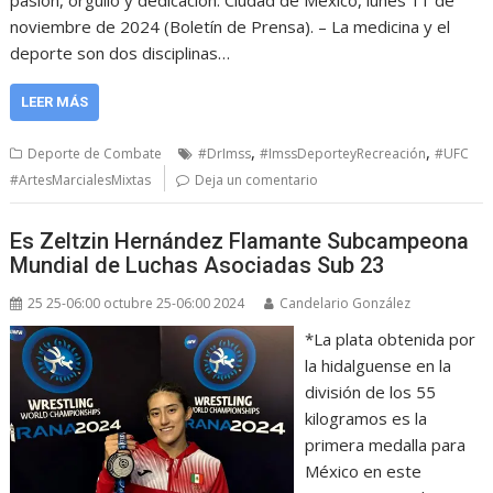
pasión, orgullo y dedicación. Ciudad de México, lunes 11 de
noviembre de 2024 (Boletín de Prensa). – La medicina y el
deporte son dos disciplinas…
LEER MÁS
,
,
Deporte de Combate
#DrImss
#ImssDeporteyRecreación
#UFC
#ArtesMarcialesMixtas
Deja un comentario
Es Zeltzin Hernández Flamante Subcampeona
Mundial de Luchas Asociadas Sub 23
25 25-06:00 octubre 25-06:00 2024
Candelario González
*La plata obtenida por
la hidalguense en la
división de los 55
kilogramos es la
primera medalla para
México en este