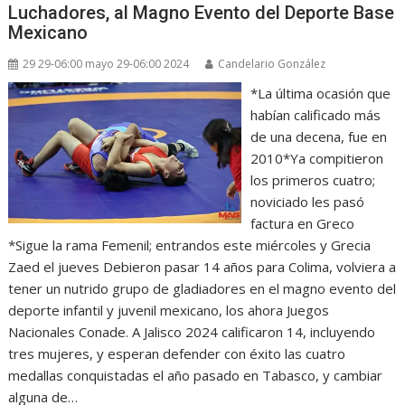
Luchadores, al Magno Evento del Deporte Base
Mexicano
29 29-06:00 mayo 29-06:00 2024
Candelario González
*La última ocasión que
habían calificado más
de una decena, fue en
2010*Ya compitieron
los primeros cuatro;
noviciado les pasó
factura en Greco
*Sigue la rama Femenil; entrandos este miércoles y Grecia
Zaed el jueves Debieron pasar 14 años para Colima, volviera a
tener un nutrido grupo de gladiadores en el magno evento del
deporte infantil y juvenil mexicano, los ahora Juegos
Nacionales Conade. A Jalisco 2024 calificaron 14, incluyendo
tres mujeres, y esperan defender con éxito las cuatro
medallas conquistadas el año pasado en Tabasco, y cambiar
alguna de…