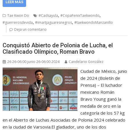
LEER MÁS
,
,
Tae Kwon Do
#Cadsayula
#CopaFenixTaekwondo
,
,
#guerrerosdevida
#imartjaguaresnegros
#taekwondoManzanillo
Deja un comentario
Conquistó Abierto de Polonia de Lucha, el
Clasificado Olímpico, Roman Bravo
26 26-06:00 junio 26-06:00 2024
Candelario González
Ciudad de México, junio
de 2024 (Boletín de
Prensa) – El luchador
mexicano Román
Bravo Young ganó la
medalla de oro en la
categoría de los 57 kg
en el Abierto de Luchas Asociadas de Polonia 2024 celebrado
en la ciudad de Varsovia.El gladiador, uno de los dos