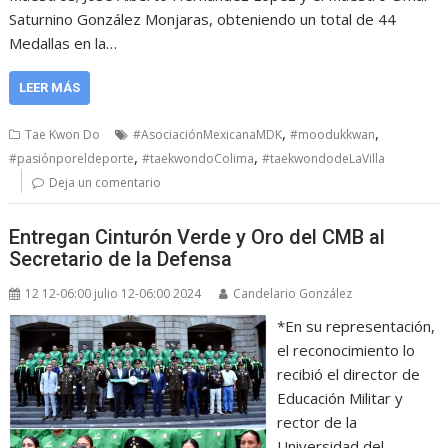
Saturnino González Monjaras, obteniendo un total de 44
Medallas en la…
LEER MÁS
,
,
Tae Kwon Do
#AsociaciónMexicanaMDK
#moodukkwan
,
,
#pasiónporeldeporte
#taekwondoColima
#taekwondodeLaVilla
Deja un comentario
Entregan Cinturón Verde y Oro del CMB al
Secretario de la Defensa
12 12-06:00 julio 12-06:00 2024
Candelario González
*En su representación,
el reconocimiento lo
recibió el director de
Educación Militar y
rector de la
Universidad del