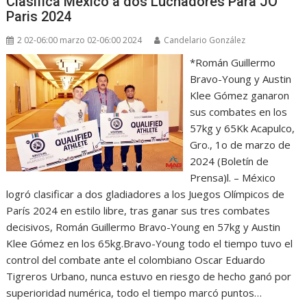
Clasifica México a dos Luchadores Para JO
Paris 2024
2 02-06:00 marzo 02-06:00 2024
Candelario González
*Román Guillermo
Bravo-Young y Austin
Klee Gómez ganaron
sus combates en los
57kg y 65Kk Acapulco,
Gro., 1o de marzo de
2024 (Boletín de
Prensa)l. – México
logró clasificar a dos gladiadores a los Juegos Olímpicos de
París 2024 en estilo libre, tras ganar sus tres combates
decisivos, Román Guillermo Bravo-Young en 57kg y Austin
Klee Gómez en los 65kg.Bravo-Young todo el tiempo tuvo el
control del combate ante el colombiano Oscar Eduardo
Tigreros Urbano, nunca estuvo en riesgo de hecho ganó por
superioridad numérica, todo el tiempo marcó puntos…