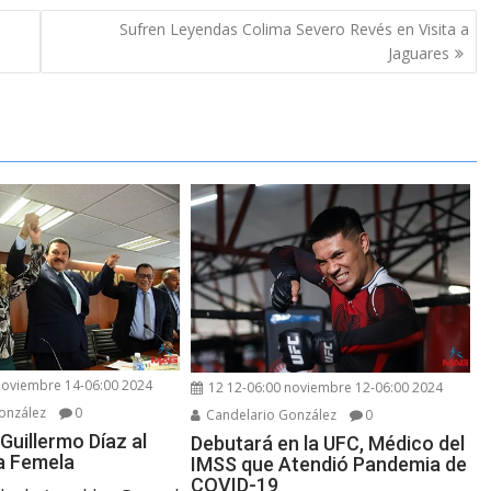
Sufren Leyendas Colima Severo Revés en Visita a
Jaguares
noviembre 14-06:00 2024
12 12-06:00 noviembre 12-06:00 2024
onzález
0
Candelario González
0
 Guillermo Díaz al
Debutará en la UFC, Médico del
la Femela
IMSS que Atendió Pandemia de
COVID-19