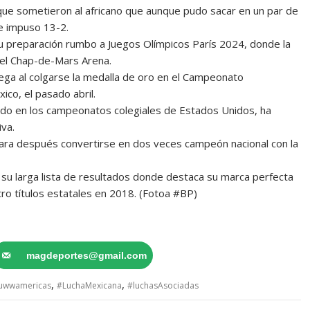
ue sometieron al africano que aunque pudo sacar en un par de
 se impuso 13-2.
 su preparación rumbo a Juegos Olímpicos París 2024, donde la
 el Chap-de-Mars Arena.
ega al colgarse la medalla de oro en el Campeonato
ico, el pasado abril.
todo en los campeonatos colegiales de Estados Unidos, ha
va.
ara después convertirse en dos veces campeón nacional con la
u larga lista de resultados donde destaca su marca perfecta
o títulos estatales en 2018. (Fotoa #BP)
magdeportes@gmail.com
,
,
uwwamericas
#LuchaMexicana
#luchasAsociadas