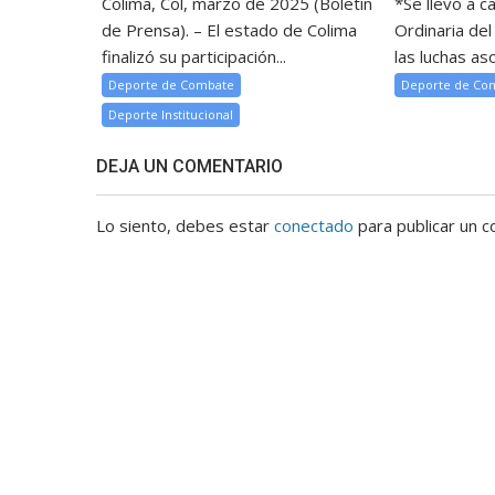
Colima, Col, marzo de 2025 (Boletín
*Se llevó a 
de Prensa). – El estado de Colima
Ordinaria de
finalizó su participación...
las luchas aso
Deporte de Combate
Deporte de Co
Deporte Institucional
DEJA UN COMENTARIO
Lo siento, debes estar
conectado
para publicar un c