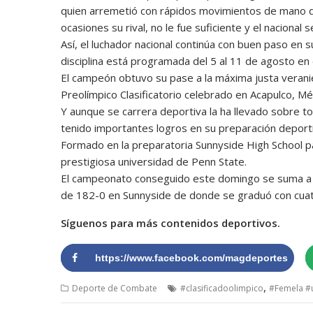
quien arremetió con rápidos movimientos de mano q
ocasiones su rival, no le fue suficiente y el nacional
Así, el luchador nacional continúa con buen paso en
disciplina está programada del 5 al 11 de agosto en
El campeón obtuvo su pase a la máxima justa verani
Preolímpico Clasificatorio celebrado en Acapulco, Méx
Y aunque se carrera deportiva la ha llevado sobre 
tenido importantes logros en su preparación deporti
Formado en la preparatoria Sunnyside High School p
prestigiosa universidad de Penn State.
El campeonato conseguido este domingo se suma a s
de 182-0 en Sunnyside de donde se graduó con cuatr
Síguenos para más contenidos deportivos.
https://www.facebook.com/magdeportes
,
Deporte de Combate
#clasificadoolimpico
#Femela #