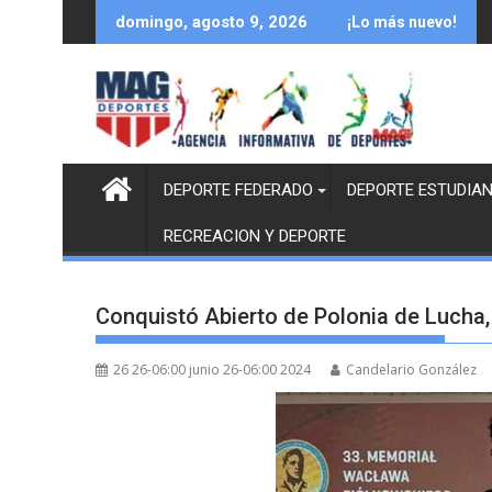
Saltar
domingo, agosto 9, 2026
¡Lo más nuevo!
al
contenido
DEPORTE FEDERADO
DEPORTE ESTUDIAN
RECREACION Y DEPORTE
Conquistó Abierto de Polonia de Lucha,
26 26-06:00 junio 26-06:00 2024
Candelario González