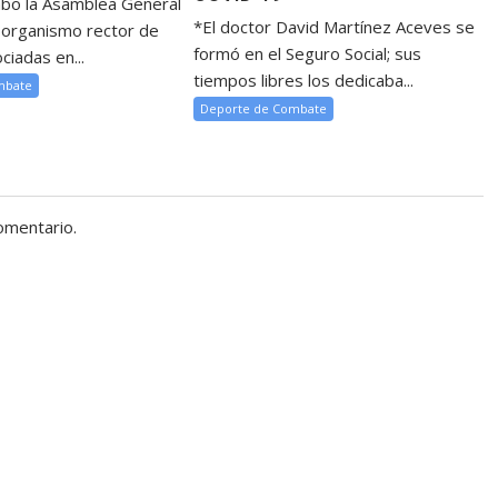
cabo la Asamblea General
*El doctor David Martínez Aceves se
l organismo rector de
formó en el Seguro Social; sus
ciadas en...
tiempos libres los dedicaba...
mbate
Deporte de Combate
omentario.