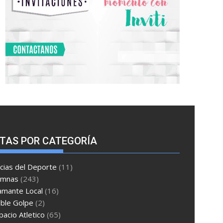
TAS POR CATEGORÍA
cias del Deporte
(11)
umnas
(243)
amante Local
(16)
ble Golpe
(2)
pacio Atletico
(65)