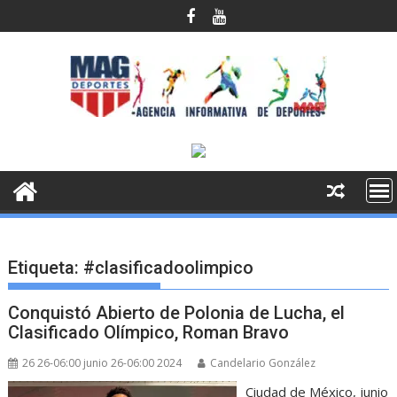
Saltar
al
contenido
Etiqueta:
#clasificadoolimpico
Conquistó Abierto de Polonia de Lucha, el
Clasificado Olímpico, Roman Bravo
26 26-06:00 junio 26-06:00 2024
Candelario González
Ciudad de México, junio