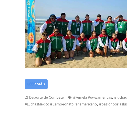
LEER MÁS
,
Deporte de Combate
#Femela #uwwamericas
#lucha
,
#LuchasMéxico #CampeonatoPanamericano
#pasiónporlaslu