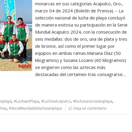
monarcas en sus categorías Acapulco, Gro.,
marzo 04 de 2024 (Boletín de Prensa). – La
selección nacional de lucha de playa concluyó
de manera exitosa su participación en la Serie
Mundial Acapulco 2024, con la consecución de
seis medallas: dos de oro, una de plata y tres
de bronce, así como el primer lugar por
equipos en ambas ramas.Mariana Díaz (50
kilogramos) y Susana Lozano (60 kilogramos)
se erigieron como las aztecas más
destacadas del certamen tras consagrarse…
,
,
,
,
deplaya
#LuchaenPlaya
#LuchasAcapulco
#luchasasociadasplaya
,
chas
#SerialMundialdeluchasenplaya
Deja un comentario