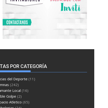
TAS POR CATEGORÍA
cias del Deporte
(11)
umnas
(242)
amante Local
(16)
ble Golpe
(2)
pacio Atletico
(65)
tbolerias
(24)