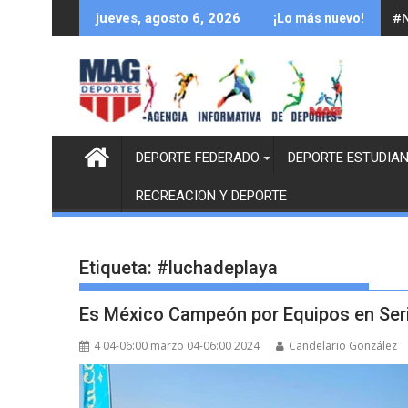
Saltar
#N
jueves, agosto 6, 2026
¡Lo más nuevo!
al
contenido
DEPORTE FEDERADO
DEPORTE ESTUDIAN
RECREACION Y DEPORTE
Etiqueta:
#luchadeplaya
Es México Campeón por Equipos en Seri
4 04-06:00 marzo 04-06:00 2024
Candelario González