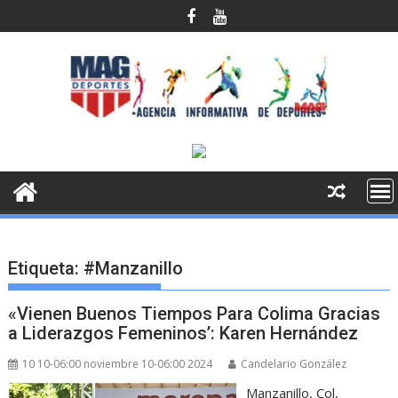
Saltar
al
contenido
Etiqueta:
#Manzanillo
«Vienen Buenos Tiempos Para Colima Gracias
a Liderazgos Femeninos’: Karen Hernández
10 10-06:00 noviembre 10-06:00 2024
Candelario González
Manzanillo, Col,