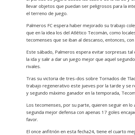
llevar objetos que puedan ser peligrosos para la in
el terreno de juego.
Palmeros FC espera haber mejorado su trabajo colec
que en la idea los del Atlético Tecomán, como locale
tecomenses que se iban al descanso, entonces, con l
Este sábado, Palmeros espera evitar sorpresas tal
la ida y salir a dar un juego mejor que aquel segun
rivales.
Tras su victoria de tres-dos sobre Tornados de Tl
trabajo regenerativo este jueves por la tarde y se rep
y segundo máximo ganador en la temporada, Tecom
Los tecomenses, por su parte, quieren seguir en lo a
segunda mejor defensa con apenas 17 goles encajada
favor.
El once anfitrión en esta fecha24, tiene el cuarto me