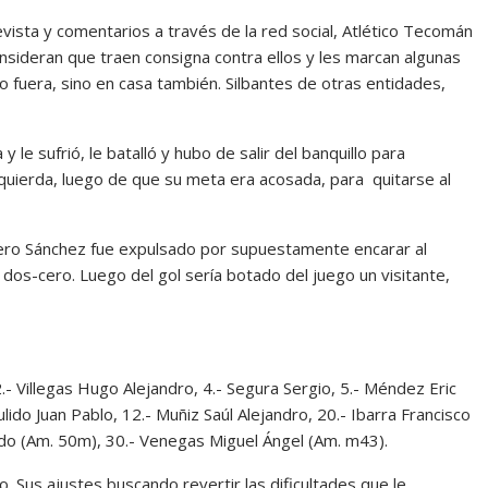
vista y comentarios a través de la red social, Atlético Tecomán
onsideran que traen consigna contra ellos y les marcan algunas
o fuera, sino en casa también. Silbantes de otras entidades,
le sufrió, le batalló y hubo de salir del banquillo para
zquierda, luego de que su meta era acosada, para quitarse al
ñero Sánchez fue expulsado por supuestamente encarar al
 dos-cero. Luego del gol sería botado del juego un visitante,
- Villegas Hugo Alejandro, 4.- Segura Sergio, 5.- Méndez Eric
ulido Juan Pablo, 12.- Muñiz Saúl Alejandro, 20.- Ibarra Francisco
ldo (Am. 50m), 30.- Venegas Miguel Ángel (Am. m43).
. Sus ajustes buscando revertir las dificultades que le