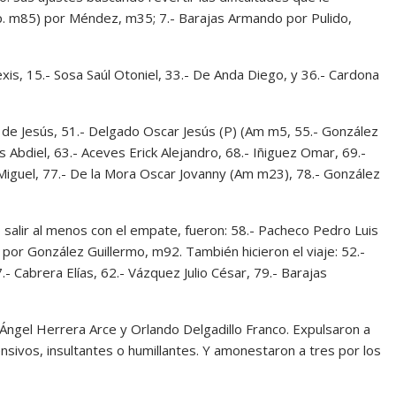
Exp. m85) por Méndez, m35; 7.- Barajas Armando por Pulido,
is, 15.- Sosa Saúl Otoniel, 33.- De Anda Diego, y 36.- Cardona
e Jesús, 51.- Delgado Oscar Jesús (P) (Am m5, 55.- González
is Abdiel, 63.- Aceves Erick Alejandro, 68.- Iñiguez Omar, 69.-
iguel, 77.- De la Mora Oscar Jovanny (Am m23), 78.- González
salir al menos con el empate, fueron: 58.- Pacheco Pedro Luis
por González Guillermo, m92. También hicieron el viaje: 52.-
 Cabrera Elías, 62.- Vázquez Julio César, 79.- Barajas
 Ángel Herrera Arce y Orlando Delgadillo Franco. Expulsaron a
sivos, insultantes o humillantes. Y amonestaron a tres por los