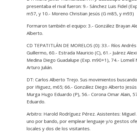
presentaba el rival fueron: 9.- Sánchez Luis Fidel (
m57, y 10.- Moreno Christian Jesús (G m85, y m93)
Formaron también el equipo: 3.- González Brayan Alex
Alberto.
CD TEPATITLÁN DE MORELOS (0): 33.- Ríos Andrés d
Guillermo, 60.- Estrada Mauricio (C), 61.- Juárez Alex
Medina Diego Guadalupe (Exp. m90+1), 74.- Lomelí M
Arturo Julián.
DT: Carlos Alberto Trejo. Sus movimientos buscando 
por Iñiguez, m65; 66.- González Diego Alberto Jesús 
Murga Hugo Eduardo (P), 56.- Corona Omar Alain, 57.-
Eduardo.
Arbitro: Harold Rodríguez Pérez. Asistentes: Miguel
uno por bando, por emplear lenguaje y/o gestos ofen
locales y dos de los visitantes.