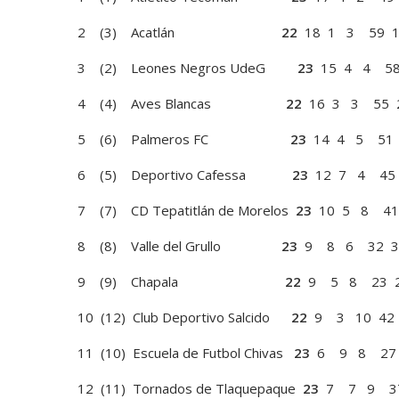
2 (3) Acatlán
22
18 1 3 59 
3 (2) Leones Negros UdeG
23
15 4 4 5
4 (4) Aves Blancas
22
16 3 3 55
5 (6) Palmeros FC
23
14 4 5 51
6 (5) Deportivo Cafessa
23
12 7 4 45
7 (7) CD Tepatitlán de Morelos
23
10 5 8 4
8 (8) Valle del Grullo
23
9 8 6 32 
9 (9) Chapala
22
9 5 8 23
10 (12) Club Deportivo Salcido
22
9 3 10 4
11 (10) Escuela de Futbol Chivas
23
6 9 8 27
12 (11) Tornados de Tlaquepaque
23
7 7 9 3