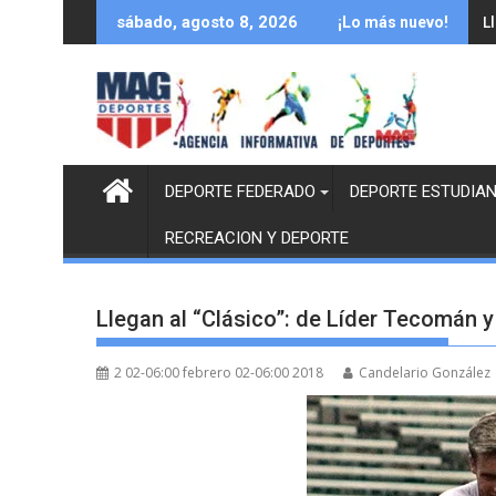
Saltar
L
sábado, agosto 8, 2026
¡Lo más nuevo!
al
contenido
DEPORTE FEDERADO
DEPORTE ESTUDIAN
RECREACION Y DEPORTE
Llegan al “Clásico”: de Líder Tecomán 
2 02-06:00 febrero 02-06:00 2018
Candelario González