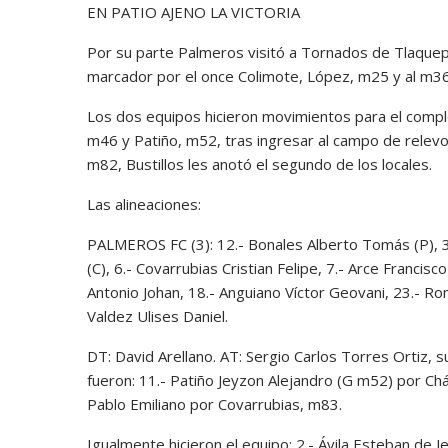
EN PATIO AJENO LA VICTORIA
Por su parte Palmeros visitó a Tornados de Tlaquepa
marcador por el once Colimote, López, m25 y al m
Los dos equipos hicieron movimientos para el comp
m46 y Patiño, m52, tras ingresar al campo de relevo
m82, Bustillos les anotó el segundo de los locales.
Las alineaciones:
PALMEROS FC (3): 12.- Bonales Alberto Tomás (P), 3
(C), 6.- Covarrubias Cristian Felipe, 7.- Arce Franci
Antonio Johan, 18.- Anguiano Víctor Geovani, 23.- Ro
Valdez Ulises Daniel.
DT: David Arellano. AT: Sergio Carlos Torres Ortiz, 
fueron: 11.- Patiño Jeyzon Alejandro (G m52) por Ch
Pablo Emiliano por Covarrubias, m83.
Igualmente hicieron el equipo: 2.- Ávila Esteban de J