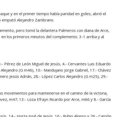
que y en el primer tiempo había paridad en goles, abrió el
36 empató Alejandro Zambrano.
lemento, pero tomó la delantera Palmeros con diana de Arce,
 en los primeros minutos del complemento. 3-1 arriba y al
.- Pérez de León Miguel de Jesús, 4.- Cervantes Luis Eduardo
sco Alejandro (G m46), 10.- Mandujano Jorge Gabriel, 17.- Chávez
mero Jesús Adrián, 28.- López Carlos Alejandro (G m25), 29.-
sus movimientos para mantenerse en el camino de la victoria,
ávez, m47; 13.- Loza Efrayn Ricardo por Arce, m66 y 8.- García
esús, 14.- Horta José de Jesús, 16.- Rubio Alonso y 26.- Carrión