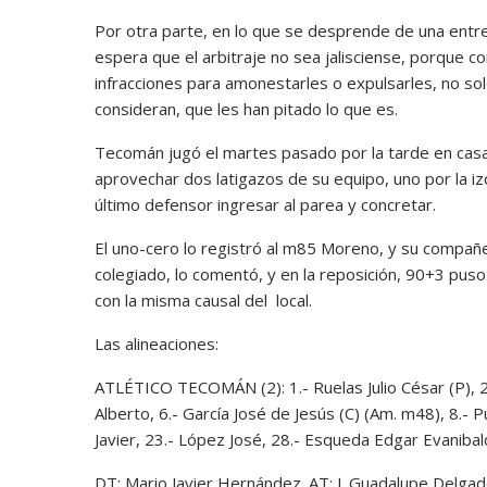
Por otra parte, en lo que se desprende de una entre
espera que el arbitraje no sea jalisciense, porque c
infracciones para amonestarles o expulsarles, no sol
consideran, que les han pitado lo que es.
Tecomán jugó el martes pasado por la tarde en casa y 
aprovechar dos latigazos de su equipo, uno por la i
último defensor ingresar al parea y concretar.
El uno-cero lo registró al m85 Moreno, y su compa
colegiado, lo comentó, y en la reposición, 90+3 puso
con la misma causal del local.
Las alineaciones:
ATLÉTICO TECOMÁN (2): 1.- Ruelas Julio César (P), 2.
Alberto, 6.- García José de Jesús (C) (Am. m48), 8.- P
Javier, 23.- López José, 28.- Esqueda Edgar Evaniba
DT: Mario Javier Hernández. AT: J. Guadalupe Delgado