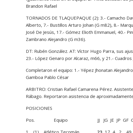
Brandon Rafael
TORNADOS DE TLAQUEPAQUE (2): 3.- Camacho David E
Alberto, 7.- Bustillos Arturo Johan (G m82), 8.- Marq
José De Jesús, 17.- Gómez Elioth Emmanuel, 40.- Pin
Zambrano Alejandro (G m36).
DT: Rubén González. AT: Víctor Hugo Parra, sus aju
23.- López Genaro por Alcaraz, m66, y 21.- Cuadros
Completaron el equipo: 1.- Yépez Jhonatan Alejandro 
Gamboa Pablo César
ARBITRO: Cristian Rafael Camarena Pérez. Asistentes
Rábago. Reportaron asistencia de aproximadamente 
POSICIONES
Pos. Equipo JJ JG JE JP GF GC DG
1 (1) Atlético Tecomán
23
17 4 2 49