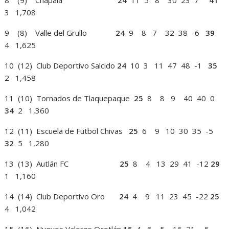
8 (9) Chapala
24
11 5 8 30 23 7
41
3 1,708
9 (8) Valle del Grullo
24
9 8 7 32 38 -6
39
4 1,625
10 (12) Club Deportivo Salcido
24
10 3 11 47 48 -1
35
2 1,458
11 (10) Tornados de Tlaquepaque
25
8 8 9 40 40 0
34
2 1,360
12 (11) Escuela de Futbol Chivas
25
6 9 10 30 35 -5
32
5 1,280
13 (13) Autlán FC
25
8 4 13 29 41 -12
29
1 1,160
14 (14) Club Deportivo Oro
24
4 9 11 23 45 -22
25
4 1,042