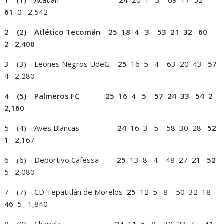
1 (1) Acatlán
24
20 1 3 69 17 52
61
0 2,542
2 (2) Atlético Tecomán 25 18 4 3 53 21 32 60
2 2,400
3 (3) Leones Negros UdeG
25
16 5 4 63 20 43
57
4 2,280
4 (5) Palmeros FC 25 16 4 5 57 24 33 54 2
2,160
5 (4) Aves Blancas
24
16 3 5 58 30 28
52
1 2,167
6 (6) Deportivo Cafessa
25
13 8 4 48 27 21
52
5 2,080
7 (7) CD Tepatitlán de Morelos
25
12 5 8 50 32 18
46
5 1,840