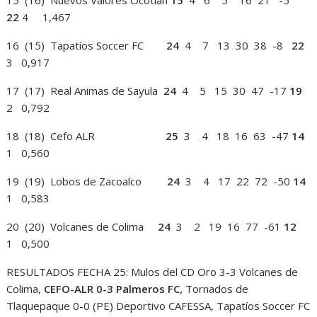
15 (16) Nuevos Valores Ocotlán
15
4 6 5 16 21 -5
22
4 1,467
16 (15) Tapatíos Soccer FC
24
4 7 13 30 38 -8
22
3 0,917
17 (17) Real Animas de Sayula
24
4 5 15 30 47 -17
19
2 0,792
18 (18) Cefo ALR
25
3 4 18 16 63 -47
14
1 0,560
19 (19) Lobos de Zacoalco
24
3 4 17 22 72 -50
14
1 0,583
20 (20) Volcanes de Colima
24
3 2 19 16 77 -61
12
1 0,500
RESULTADOS FECHA 25: Mulos del CD Oro 3-3 Volcanes de
Colima,
CEFO-ALR 0-3 Palmeros FC,
Tornados de
Tlaquepaque 0-0 (PE) Deportivo CAFESSA, Tapatíos Soccer FC