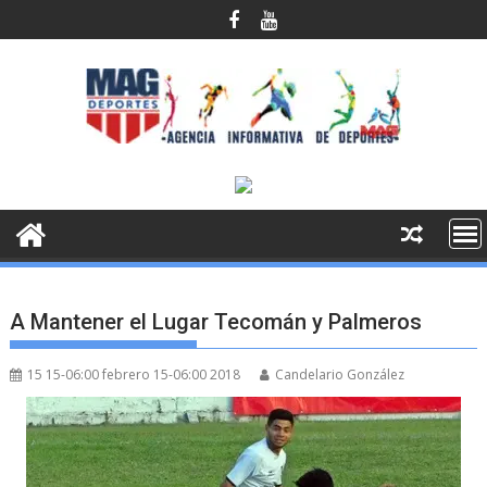
Saltar
al
contenido
A Mantener el Lugar Tecomán y Palmeros
15 15-06:00 febrero 15-06:00 2018
Candelario González