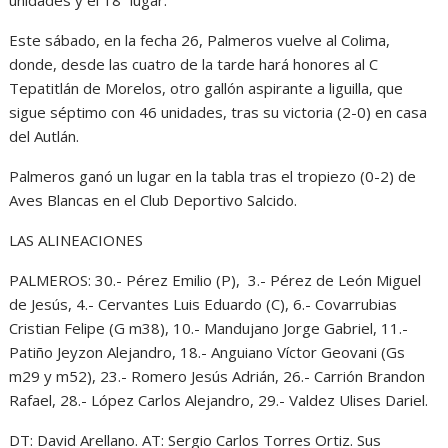
unidades y el 18º lugar.
Este sábado, en la fecha 26, Palmeros vuelve al Colima,
donde, desde las cuatro de la tarde hará honores al C
Tepatitlán de Morelos, otro gallón aspirante a liguilla, que
sigue séptimo con 46 unidades, tras su victoria (2-0) en casa
del Autlán.
Palmeros ganó un lugar en la tabla tras el tropiezo (0-2) de
Aves Blancas en el Club Deportivo Salcido.
LAS ALINEACIONES
PALMEROS: 30.- Pérez Emilio (P), 3.- Pérez de León Miguel
de Jesús, 4.- Cervantes Luis Eduardo (C), 6.- Covarrubias
Cristian Felipe (G m38), 10.- Mandujano Jorge Gabriel, 11.-
Patiño Jeyzon Alejandro, 18.- Anguiano Víctor Geovani (Gs
m29 y m52), 23.- Romero Jesús Adrián, 26.- Carrión Brandon
Rafael, 28.- López Carlos Alejandro, 29.- Valdez Ulises Dariel.
DT: David Arellano. AT: Sergio Carlos Torres Ortiz. Sus