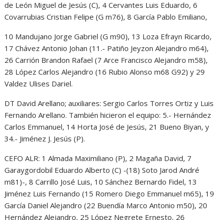
de León Miguel de Jesús (C), 4 Cervantes Luis Eduardo, 6
Covarrubias Cristian Felipe (G m76), 8 García Pablo Emiliano,
10 Mandujano Jorge Gabriel (G m90), 13 Loza Efrayn Ricardo,
17 Chávez Antonio Johan (11.- Patiño Jeyzon Alejandro m64),
26 Carrión Brandon Rafael (7 Arce Francisco Alejandro m58),
28 López Carlos Alejandro (16 Rubio Alonso m68 G92) y 29
Valdez Ulises Dariel.
DT David Arellano; auxiliares: Sergio Carlos Torres Ortiz y Luis
Fernando Arellano. También hicieron el equipo: 5.- Hernández
Carlos Emmanuel, 14 Horta José de Jesús, 21 Bueno Biyan, y
34.- Jiménez J. Jesús (P).
CEFO ALR: 1 Almada Maximiliano (P), 2 Magaña David, 7
Garaygordobil Eduardo Alberto (C) -(18) Soto Jarod André
m81)-, 8 Carrillo José Luis, 10 Sánchez Bernardo Fidel, 13
Jiménez Luis Fernando (15 Romero Diego Emmanuel m65), 19
García Daniel Alejandro (22 Buendía Marco Antonio m50), 20
Hernández Alejandro, 25 López Negrete Ernesto, 26