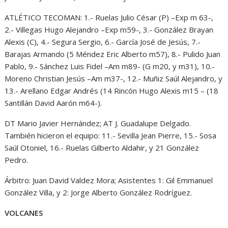
ATLÉTICO TECOMAN: 1.- Ruelas Julio César (P) –Exp m 63-,
2.- Villegas Hugo Alejandro –Exp m59-, 3.- González Brayan
Alexis (C), 4.- Segura Sergio, 6.- García José de Jesús, 7.-
Barajas Armando (5 Méndez Eric Alberto m57), 8.- Pulido Juan
Pablo, 9.- Sánchez Luis Fidel –Am m89- (G m20, y m31), 10.-
Moreno Christian Jesús –Am m37-, 12.- Muñiz Saúl Alejandro, y
13.- Arellano Edgar Andrés (14 Rincón Hugo Alexis m15 – (18
Santillán David Aarón m64-).
DT Mario Javier Hernández; AT J. Guadalupe Delgado.
También hicieron el equipo: 11.- Sevilla Jean Pierre, 15.- Sosa
Saúl Otoniel, 16.- Ruelas Gilberto Aldahir, y 21 González
Pedro.
Árbitro: Juan David Valdez Mora; Asistentes 1: Gil Emmanuel
González Villa, y 2: Jorge Alberto González Rodríguez.
VOLCANES