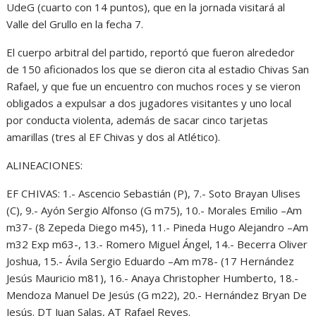
UdeG (cuarto con 14 puntos), que en la jornada visitará al
Valle del Grullo en la fecha 7.
El cuerpo arbitral del partido, reportó que fueron alrededor
de 150 aficionados los que se dieron cita al estadio Chivas San
Rafael, y que fue un encuentro con muchos roces y se vieron
obligados a expulsar a dos jugadores visitantes y uno local
por conducta violenta, además de sacar cinco tarjetas
amarillas (tres al EF Chivas y dos al Atlético).
ALINEACIONES:
EF CHIVAS: 1.- Ascencio Sebastián (P), 7.- Soto Brayan Ulises
(C), 9.- Ayón Sergio Alfonso (G m75), 10.- Morales Emilio –Am
m37- (8 Zepeda Diego m45), 11.- Pineda Hugo Alejandro –Am
m32 Exp m63-, 13.- Romero Miguel Ángel, 14.- Becerra Oliver
Joshua, 15.- Ávila Sergio Eduardo –Am m78- (17 Hernández
Jesús Mauricio m81), 16.- Anaya Christopher Humberto, 18.-
Mendoza Manuel De Jesús (G m22), 20.- Hernández Bryan De
Jesús. DT Juan Salas, AT Rafael Reyes.