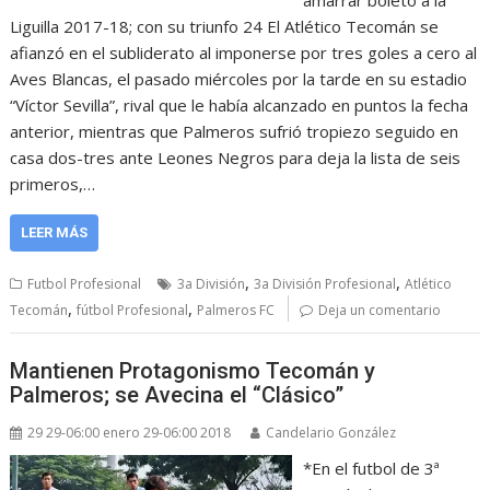
amarrar boleto a la
Liguilla 2017-18; con su triunfo 24 El Atlético Tecomán se
afianzó en el subliderato al imponerse por tres goles a cero al
Aves Blancas, el pasado miércoles por la tarde en su estadio
“Víctor Sevilla”, rival que le había alcanzado en puntos la fecha
anterior, mientras que Palmeros sufrió tropiezo seguido en
casa dos-tres ante Leones Negros para deja la lista de seis
primeros,…
LEER MÁS
,
,
Futbol Profesional
3a División
3a División Profesional
Atlético
,
,
Tecomán
fútbol Profesional
Palmeros FC
Deja un comentario
Mantienen Protagonismo Tecomán y
Palmeros; se Avecina el “Clásico”
29 29-06:00 enero 29-06:00 2018
Candelario González
*En el futbol de 3ª