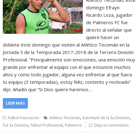
Atlético Tecomán, éste
domingo Efrayn
Ricardo Loza, jugador
de Palmeros FC fue
directo al señalar que
quiere hacer un
doblete éste domingo que visiten al Atlético Tecomán en la
Jornada 5 de la Temporada 2017-2018 de la Tercera División
Profesional. “Principalmente son emociones, una emoción muy
grande por enfrentar al equipo con el que estuviste muchos
años y como todo jugador, alguna vez enfrentar al que fuera
tu equipo (3 temporadas), estoy feliz, contento y motivado”
dijo. Añadió que “Si Dios quiere haremos…
LEER MÁS
,
,
Futbol Asociacion
Atlético Tecomán
balompié de la 3a División
,
,
Fut 3a División
fútbol Profesional
Palmeros
Deja un comentario