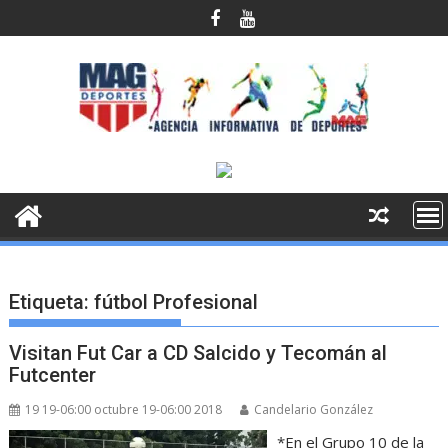
Saltar
al
contenido
Etiqueta:
fútbol Profesional
Visitan Fut Car a CD Salcido y Tecomán al
Futcenter
19 19-06:00 octubre 19-06:00 2018
Candelario González
*En el Grupo 10 de la