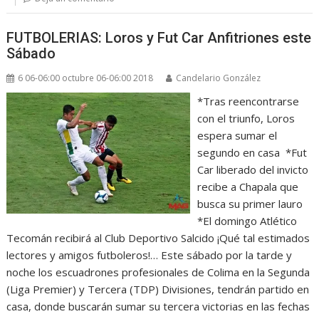
FUTBOLERIAS: Loros y Fut Car Anfitriones este
Sábado
6 06-06:00 octubre 06-06:00 2018
Candelario González
*Tras reencontrarse
con el triunfo, Loros
espera sumar el
segundo en casa *Fut
Car liberado del invicto
recibe a Chapala que
busca su primer lauro
*El domingo Atlético
Tecomán recibirá al Club Deportivo Salcido ¡Qué tal estimados
lectores y amigos futboleros!… Este sábado por la tarde y
noche los escuadrones profesionales de Colima en la Segunda
(Liga Premier) y Tercera (TDP) Divisiones, tendrán partido en
casa, donde buscarán sumar su tercera victorias en las fechas