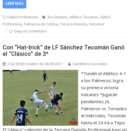
LEER MÁS
,
,
Futbol Profesional
3ra División
Atlético Tecomán
fútbol
,
,
,
Profesional
Palmeros de Colima
Tercera División
Volcanes
Deja un comentario
Con “Hat-trick” de LF Sánchez Tecomán Ganó
el “Clásico” de 3ª
2 02-06:00 octubre 02-06:00 2017
Candelario González
*Tundió el Atlético 4-1
a los Palmeros; logra
su primera victoria
Volcanes *Jugarán
pendientes J4,
Palmeros vs Tornados
el miércoles; Tecomán
hasta el 24 irá a Tepa
El “clásico” colimote de la Tercera División Profesional tuvo un