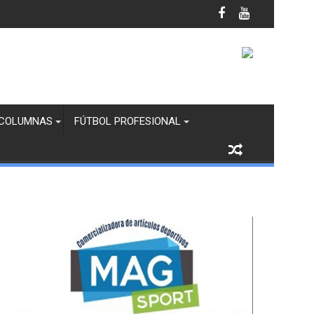
anco y Margaritas en Infantil “B”
COLUMNAS
FÚTBOL PROFESIONAL