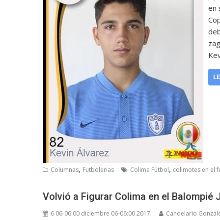
en 
Cop
deb
zag
Kev
L
,
,
Columnas
Futbolerias
Colima Fútbol
colimotes en el f
Volvió a Figurar Colima en el Balompié 
6 06-06:00 diciembre 06-06:00 2017
Candelario Gonzál