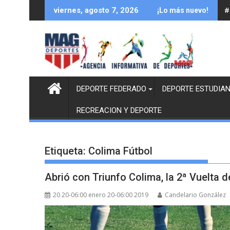
Saltar
#
viernes, agosto 7, 2026
¡Lo más nuevo!
al
contenido
DEPORTE FEDERADO
DEPORTE ESTUDIAN
RECREACION Y DEPORTE
Etiqueta:
Colima Fútbol
Abrió con Triunfo Colima, la 2ª Vuelta d
20 20-06:00 enero 20-06:00 2019
Candelario González