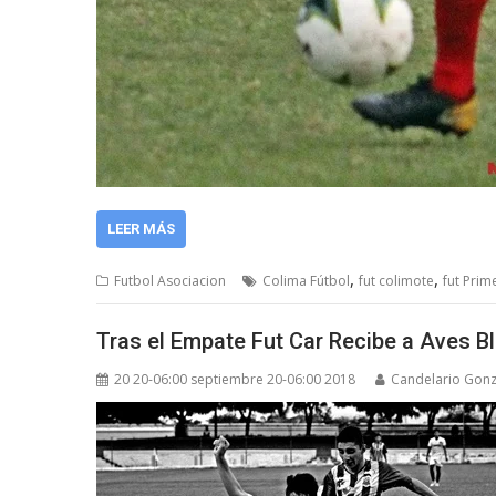
LEER MÁS
,
,
Futbol Asociacion
Colima Fútbol
fut colimote
fut Prim
Tras el Empate Fut Car Recibe a Aves 
20 20-06:00 septiembre 20-06:00 2018
Candelario Gonz