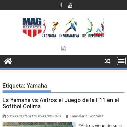
Saltar
al
contenido
Etiqueta:
Yamaha
Es Yamaha vs Astros el Juego de la F11 en el
Softbol Colima
5 05-06:00 febrero 05-06:00 2020
Candelario González
*Astros viene de sufrir