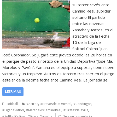
su tercer revés ante
Camino Real, sublíder
solitario El partido
entre las novenas
Yamaha y Astros, es el
atractivo de la Fecha
10 de la Liga de
Softbol Colima “Juan
José Coronado”. Se jugará este jueves desde las 20 horas en
el parque de pasto sintético de la Unidad Deportiva “José Ma.
Morelos y Pavón”. Yamaha es el equipo a superar, tiene nueve
victorias y un tropiezo. Astros es tercero tras caer en el juego
estelar de la décima fecha ante Camino Real. La jornada se…
LEER MÁS
,
,
,
Softball
#Astros
#BravosdelaOriental
#Candingos
,
,
,
#LigadeSotbol
#MaterialesCaminoReal
#PiratasdelaVilla
,
,
#SoftbolColima
Olivers
Yamaha
Deja un comentario