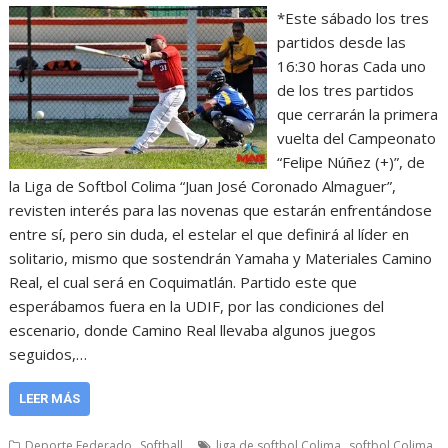
*Este sábado los tres
partidos desde las
16:30 horas Cada uno
de los tres partidos
que cerrarán la primera
vuelta del Campeonato
“Felipe Núñez (+)”, de
la Liga de Softbol Colima “Juan José Coronado Almaguer”,
revisten interés para las novenas que estarán enfrentándose
entre sí, pero sin duda, el estelar el que definirá al líder en
solitario, mismo que sostendrán Yamaha y Materiales Camino
Real, el cual será en Coquimatlán. Partido este que
esperábamos fuera en la UDIF, por las condiciones del
escenario, donde Camino Real llevaba algunos juegos
seguidos,…
LEER MÁS
,
,
Deporte Federado
Softball
liga de softbol Colima
softbol Colima