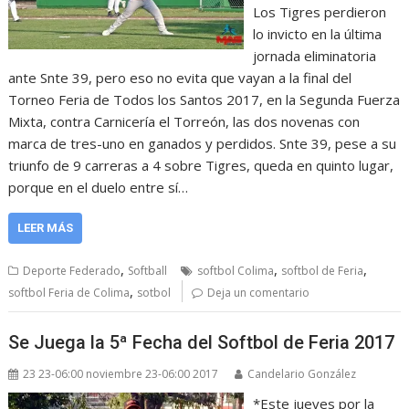
Los Tigres perdieron
lo invicto en la última
jornada eliminatoria
ante Snte 39, pero eso no evita que vayan a la final del
Torneo Feria de Todos los Santos 2017, en la Segunda Fuerza
Mixta, contra Carnicería el Torreón, las dos novenas con
marca de tres-uno en ganados y perdidos. Snte 39, pese a su
triunfo de 9 carreras a 4 sobre Tigres, queda en quinto lugar,
porque en el duelo entre sí…
LEER MÁS
,
,
,
Deporte Federado
Softball
softbol Colima
softbol de Feria
,
softbol Feria de Colima
sotbol
Deja un comentario
Se Juega la 5ª Fecha del Softbol de Feria 2017
23 23-06:00 noviembre 23-06:00 2017
Candelario González
*Este jueves por la