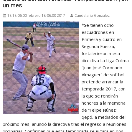
un mes
18 18-06:00 febrero 18-06:00 2017
Candelario González
*Se tienen ocho
escuadrones en
Primera y cuatro en
Segunda Fuerza;
fortalecieron mesa
directiva La Liga Colima
“Juan José Coronado
Almaguer” de softbol
pretende arrancar la
temporada 2017, con
la que se rendirán
honores a la memoria
de “Felipe Núñez”
qepd, a mediados del
próximo mes, anunció la directiva tras el regreso a reuniones
ordinarias. Confirman que esta temporada se jugará en dos