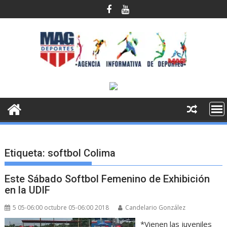
Saltar
al
contenido
Etiqueta:
softbol Colima
Este Sábado Softbol Femenino de Exhibición
en la UDIF
5 05-06:00 octubre 05-06:00 2018
Candelario González
*Vienen las juveniles