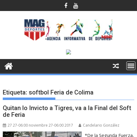
Saltar
al
contenido
Etiqueta:
softbol Feria de Colima
Quitan lo Invicto a Tigres, va a la Final del Soft
de Feria
27 27-06:00 noviembre 27-06:00 2017
Candelario González
*De la Segunda Fuerza,