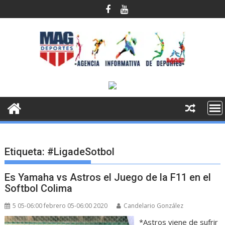
Saltar
al
contenido
Etiqueta:
#LigadeSotbol
Es Yamaha vs Astros el Juego de la F11 en el
Softbol Colima
5 05-06:00 febrero 05-06:00 2020
Candelario González
*Astros viene de sufrir