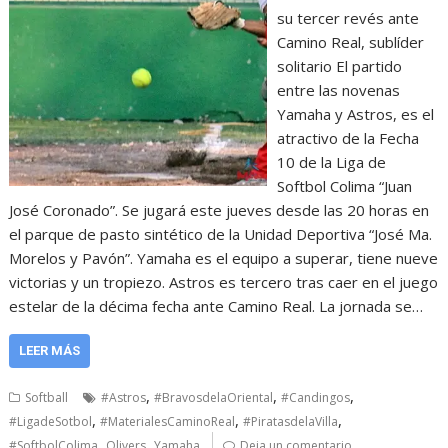
su tercer revés ante
Camino Real, sublíder
solitario El partido
entre las novenas
Yamaha y Astros, es el
atractivo de la Fecha
10 de la Liga de
Softbol Colima “Juan
José Coronado”. Se jugará este jueves desde las 20 horas en
el parque de pasto sintético de la Unidad Deportiva “José Ma.
Morelos y Pavón”. Yamaha es el equipo a superar, tiene nueve
victorias y un tropiezo. Astros es tercero tras caer en el juego
estelar de la décima fecha ante Camino Real. La jornada se…
LEER MÁS
,
,
,
Softball
#Astros
#BravosdelaOriental
#Candingos
,
,
,
#LigadeSotbol
#MaterialesCaminoReal
#PiratasdelaVilla
,
,
#SoftbolColima
Olivers
Yamaha
Deja un comentario