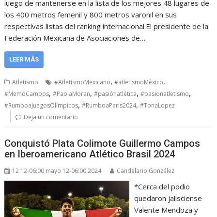
luego de mantenerse en la lista de los mejores 48 lugares de
los 400 metros femenil y 800 metros varonil en sus
respectivas listas del ranking internacional.El presidente de la
Federación Mexicana de Asociaciones de…
LEER MÁS
,
,
Atletismo
#AtletismoMexicano
#atletismoMéxico
,
,
,
,
#MemoCampos
#PaolaMoran
#pasiónatlética
#pasionatletismo
,
,
#RumboaJuegosOlímpicos
#RumboaParis2024
#TonaLopez
Deja un comentario
Conquistó Plata Colimote Guillermo Campos
en Iberoamericano Atlético Brasil 2024
12 12-06:00 mayo 12-06:00 2024
Candelario González
*Cerca del podio
quedaron jalisciense
Valente Mendoza y