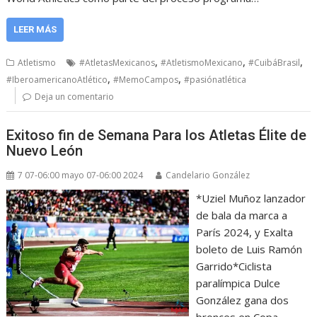
LEER MÁS
,
,
,
Atletismo
#AtletasMexicanos
#AtletismoMexicano
#CuibáBrasil
,
,
#IberoamericanoAtlético
#MemoCampos
#pasiónatlética
Deja un comentario
Exitoso fin de Semana Para los Atletas Élite de
Nuevo León
7 07-06:00 mayo 07-06:00 2024
Candelario González
*Uziel Muñoz lanzador
de bala da marca a
París 2024, y Exalta
boleto de Luis Ramón
Garrido*Ciclista
paralímpica Dulce
González gana dos