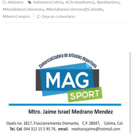
,
,
,
Atletismo
#atletismoColima
#ChristianRamos
#JaviMartínez
,
,
#MedallistasColimenses
#MedallistasColimotesJPJCaliValle
#MemoCampos
Deja un comentario