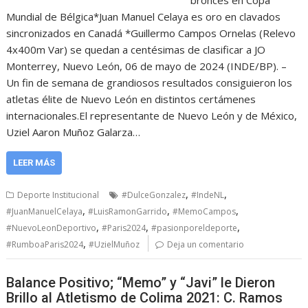
bronces en Copa
Mundial de Bélgica*Juan Manuel Celaya es oro en clavados
sincronizados en Canadá *Guillermo Campos Ornelas (Relevo
4x400m Var) se quedan a centésimas de clasificar a JO
Monterrey, Nuevo León, 06 de mayo de 2024 (INDE/BP). –
Un fin de semana de grandiosos resultados consiguieron los
atletas élite de Nuevo León en distintos certámenes
internacionales.El representante de Nuevo León y de México,
Uziel Aaron Muñoz Galarza…
LEER MÁS
,
,
Deporte Institucional
#DulceGonzalez
#IndeNL
,
,
,
#JuanManuelCelaya
#LuisRamonGarrido
#MemoCampos
,
,
,
#NuevoLeonDeportivo
#Paris2024
#pasionporeldeporte
,
#RumboaParis2024
#UzielMuñoz
Deja un comentario
Balance Positivo; “Memo” y “Javi” le Dieron
Brillo al Atletismo de Colima 2021: C. Ramos