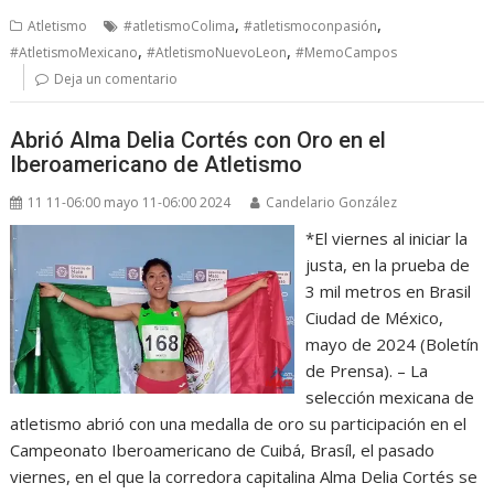
,
,
Atletismo
#atletismoColima
#atletismoconpasión
,
,
#AtletismoMexicano
#AtletismoNuevoLeon
#MemoCampos
Deja un comentario
Abrió Alma Delia Cortés con Oro en el
Iberoamericano de Atletismo
11 11-06:00 mayo 11-06:00 2024
Candelario González
*El viernes al iniciar la
justa, en la prueba de
3 mil metros en Brasil
Ciudad de México,
mayo de 2024 (Boletín
de Prensa). – La
selección mexicana de
atletismo abrió con una medalla de oro su participación en el
Campeonato Iberoamericano de Cuibá, Brasíl, el pasado
viernes, en el que la corredora capitalina Alma Delia Cortés se