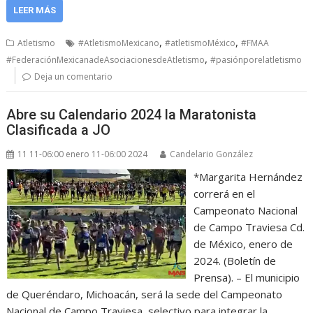
LEER MÁS
,
,
Atletismo
#AtletismoMexicano
#atletismoMéxico
#FMAA
,
#FederaciónMexicanadeAsociacionesdeAtletismo
#pasiónporelatletismo
Deja un comentario
Abre su Calendario 2024 la Maratonista
Clasificada a JO
11 11-06:00 enero 11-06:00 2024
Candelario González
*Margarita Hernández
correrá en el
Campeonato Nacional
de Campo Traviesa Cd.
de México, enero de
2024. (Boletín de
Prensa). – El municipio
de Queréndaro, Michoacán, será la sede del Campeonato
Nacional de Campo Traviesa, selectivo para integrar la