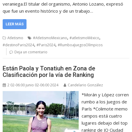
veraniega.El titular del organismo, Antonio Lozano, expresó
que fue un evento histórico y de un trabajo…
LEER MÁS
,
,
Atletismo
#AtletismoMexicano
#atletismoMéxico
,
,
#destinoParis2024
#Paris2024
#RumboaJuegosOlímpicos
Deja un comentario
Están Paola y Tonatiuh en Zona de
Clasificación por la vía de Ranking
2 02-06:00 junio 02-06:00 2024
Candelario González
*Morán y López corren
rumbo a los Juegos de
París *Colimote memo
campos está cuatro
lugares debajo del top
ranking de JO Ciudad