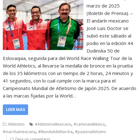
marzo de 2025
(Boletín de Prensa). –
El andarín mexicano
José Luis Doctor se
subió este sábado al
podio en la edición 44
Dudinska 50 de
Eslovaquia, segunda para del World Race Walking Tour de la
World Athletics, al llevarse la medalla de bronce en la prueba
de los 35 kilómetros con un tiempo de 2 horas, 24 minutos y
41 segundos, con lo cual cumple con la marca para el
Campeonato Mundial de Atletismo de Japón 2025. De acuerdo
a las marcas fijadas por la World…
LEER MÁS
,
,
Atletismo
#AtletismoMexicano
#caminataMéxico
,
,
#marchamexicana
#MundialdeMarcha
#pasionatletismo
Deja un comentario