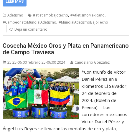
LEER MÁS
,
,
Atletismo
#atletismobajotecho
#AtletismoMexicano
,
#CampeonatoMundialAtletismo
#MundialAtletismoBajoTecho
Deja un comentario
Cosecha México Oros y Plata en Panamericano
de Campo Traviesa
25 25-06:00 febrero 25-06:00 2024
Candelario González
*Con triunfo de Víctor
Daniel Pérez en 8
kilómetros El Salvador,
24 de febrero de
2024. (Boletín de
Prensa). – Los
corredores mexicanos
Víctor Daniel Pérez y
Ángel Luis Reyes se llevaron las medallas de oro y plata,