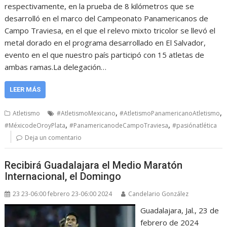
respectivamente, en la prueba de 8 kilómetros que se
desarrolló en el marco del Campeonato Panamericanos de
Campo Traviesa, en el que el relevo mixto tricolor se llevó el
metal dorado en el programa desarrollado en El Salvador,
evento en el que nuestro país participó con 15 atletas de
ambas ramas.La delegación…
LEER MÁS
,
,
Atletismo
#AtletismoMexicano
#AtletismoPanamericanoAtletismo
,
,
#MéxicodeOroyPlata
#PanamericanodeCampoTraviesa
#pasiónatlética
Deja un comentario
Recibirá Guadalajara el Medio Maratón
Internacional, el Domingo
23 23-06:00 febrero 23-06:00 2024
Candelario González
Guadalajara, Jal., 23 de
febrero de 2024