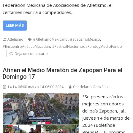
Federación Mexicana de Asociaciones de Atletismo, el
certamen reunirá a competidores…
LEER MÁS
,
,
Atletismo
#AtletismoMexicano
#atletismoMéxico
,
#EncuentroAtléticoMazatlán
#FestivalNocturnodeFondoyMedioFondo
Deja un comentario
Afinan el Medio Maratón de Zapopan Para el
Domingo 17
14 14-06:00 marzo 14-06:00 2024
Candelario González
*Se presentarán los
mejores corredores
del país Zapopan, Jal.,
Jueves 14 de marzo de
2024 (Boletínde
Prensa). – El próximo