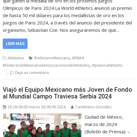
que ganen la medalla de oro en los próximos Juegos
Olímpicos de Paris 2024.La World Athletics anunció un premio
de hasta 50 mil dólares para los medallistas de oro en los
Juegos de Paris 2024, a través del anuncio del presidente del
organismo, Sebastian Coe. Nos aseguraremos de que…
LEER MÁS
,
Atletismo
#AtletismoMexicano
#FMAA
,
#FederaciónMexicanadeAsociacionesdeAtletismo
#pasionatletismo
Deja un comentario
Viajó el Equipo Mexicano más Joven de Fondo
al Mundial Campo Traviesa Serbia 2024
28 28-06:00 marzo 28-06:00 2024
Candelario González
Ciudad de México,
marzo de 2024
(Boletín de Prensa). –