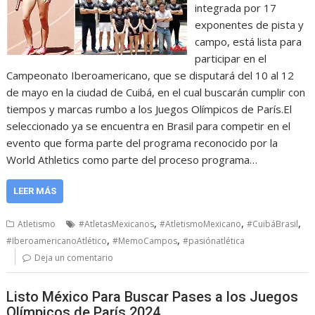
integrada por 17
exponentes de pista y
campo, está lista para
participar en el
Campeonato Iberoamericano, que se disputará del 10 al 12
de mayo en la ciudad de Cuibá, en el cual buscarán cumplir con
tiempos y marcas rumbo a los Juegos Olímpicos de París.El
seleccionado ya se encuentra en Brasil para competir en el
evento que forma parte del programa reconocido por la
World Athletics como parte del proceso programa…
LEER MÁS
,
,
,
Atletismo
#AtletasMexicanos
#AtletismoMexicano
#CuibáBrasil
,
,
#IberoamericanoAtlético
#MemoCampos
#pasiónatlética
Deja un comentario
Listo México Para Buscar Pases a los Juegos
Olímpicos de París 2024