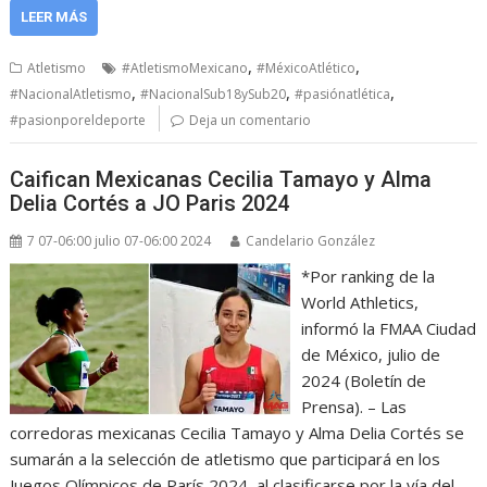
LEER MÁS
,
,
Atletismo
#AtletismoMexicano
#MéxicoAtlético
,
,
,
#NacionalAtletismo
#NacionalSub18ySub20
#pasiónatlética
#pasionporeldeporte
Deja un comentario
Caifican Mexicanas Cecilia Tamayo y Alma
Delia Cortés a JO Paris 2024
7 07-06:00 julio 07-06:00 2024
Candelario González
*Por ranking de la
World Athletics,
informó la FMAA Ciudad
de México, julio de
2024 (Boletín de
Prensa). – Las
corredoras mexicanas Cecilia Tamayo y Alma Delia Cortés se
sumarán a la selección de atletismo que participará en los
Juegos Olímpicos de París 2024, al clasificarse por la vía del