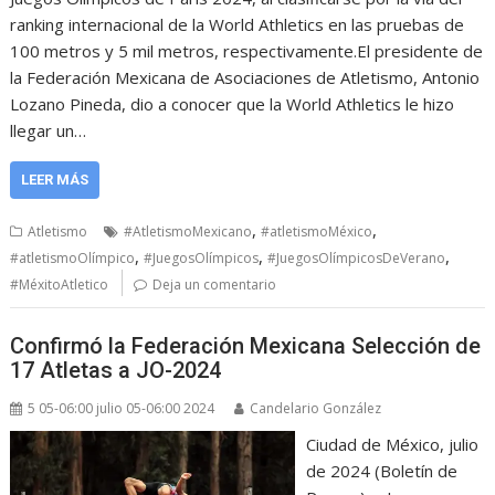
ranking internacional de la World Athletics en las pruebas de
100 metros y 5 mil metros, respectivamente.El presidente de
la Federación Mexicana de Asociaciones de Atletismo, Antonio
Lozano Pineda, dio a conocer que la World Athletics le hizo
llegar un…
LEER MÁS
,
,
Atletismo
#AtletismoMexicano
#atletismoMéxico
,
,
,
#atletismoOlímpico
#JuegosOlímpicos
#JuegosOlímpicosDeVerano
#MéxitoAtletico
Deja un comentario
Confirmó la Federación Mexicana Selección de
17 Atletas a JO-2024
5 05-06:00 julio 05-06:00 2024
Candelario González
Ciudad de México, julio
de 2024 (Boletín de