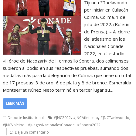
Tijuana *Taekwondo
por iniciar en Culiacán
Colima, Colima. 1 de
julio de 2022. (Boletín
de Prensa). – Al cierre
del atletismo en los
Nacionales Conade
2022, en el estadio
«Héroe de Nacozari» de Hermosillo Sonora, dos colimenses
subieron al podio en sus respectivas pruebas, sumando dos
medallas más para la delegación de Colima, que tiene un total
de 17 preseas: 3 de oro, 6 de plata y 8 de bronce. Esmeralda
Montserrat Núñez Nieto terminó en tercer lugar su…
LEER MÁS
,
,
,
Deporte Institucional
#JNC2022
#JNCAtletismo
#JNCTaekwondo
,
,
#JNCVoleibol
#JuegosNacionalesConade
#Sonora2022
Deja un comentario