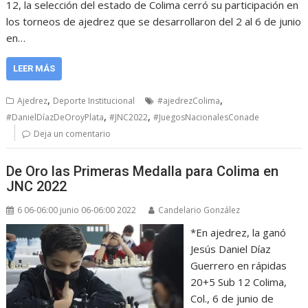
12, la selección del estado de Colima cerró su participación en
los torneos de ajedrez que se desarrollaron del 2 al 6 de junio
en…
LEER MÁS
,
,
Ajedrez
Deporte Institucional
#ajedrezColima
,
,
#DanielDíazDeOroyPlata
#JNC2022
#JuegosNacionalesConade
Deja un comentario
De Oro las Primeras Medalla para Colima en
JNC 2022
6 06-06:00 junio 06-06:00 2022
Candelario González
*En ajedrez, la ganó
Jesús Daniel Díaz
Guerrero en rápidas
20+5 Sub 12 Colima,
Col., 6 de junio de