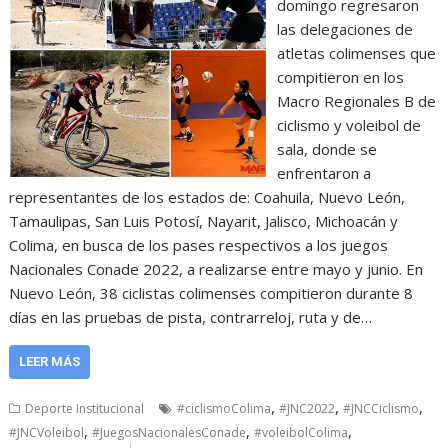
domingo regresaron
las delegaciones de
atletas colimenses que
compitieron en los
Macro Regionales B de
ciclismo y voleibol de
sala, donde se
enfrentaron a
representantes de los estados de: Coahuila, Nuevo León,
Tamaulipas, San Luis Potosí, Nayarit, Jalisco, Michoacán y
Colima, en busca de los pases respectivos a los juegos
Nacionales Conade 2022, a realizarse entre mayo y junio. En
Nuevo León, 38 ciclistas colimenses compitieron durante 8
días en las pruebas de pista, contrarreloj, ruta y de…
LEER MÁS
,
,
,
Deporte Institucional
#ciclismoColima
#JNC2022
#JNCCiclismo
,
,
,
#JNCVoleibol
#JuegosNacionalesConade
#voleibolColima