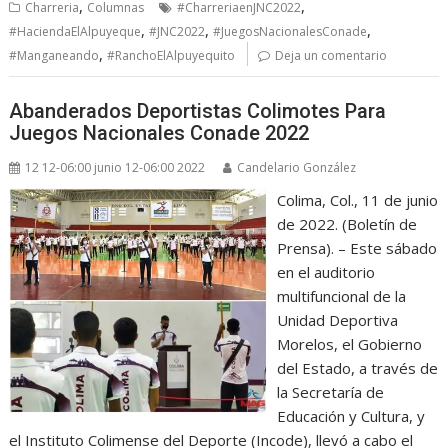
,
,
Charreria
Columnas
#CharreriaenJNC2022
,
,
,
#HaciendaElAlpuyeque
#JNC2022
#JuegosNacionalesConade
,
#Manganeando
#RanchoElAlpuyequito
Deja un comentario
Abanderados Deportistas Colimotes Para
Juegos Nacionales Conade 2022
12 12-06:00 junio 12-06:00 2022
Candelario González
Colima, Col., 11 de junio
de 2022. (Boletín de
Prensa). – Este sábado
en el auditorio
multifuncional de la
Unidad Deportiva
Morelos, el Gobierno
del Estado, a través de
la Secretaría de
Educación y Cultura, y
el Instituto Colimense del Deporte (Incode), llevó a cabo el