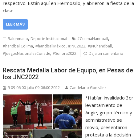
respectivo. Están aquí en Hermosillo, y abrieron la fiesta de la
clase…
LEER MÁS
,
,
Balonmano
Deporte Institucional
#ColimaHandball
,
,
,
,
#handballColima
#handballMéxico
#JNC2022
#JNChandball
,
#JuegosNacionalesConade
#Sonora2022
Deja un comentario
Rescata Medalla Labor de Equipo, en Pesas de
los JNC2022
9 09-06:00 julio 09-06:00 2022
Candelario González
*Habían invalidado 3er
levantamiento de
Angie, grupo técnico y
administrativo se
movió, presentaron
protesta a la decisión