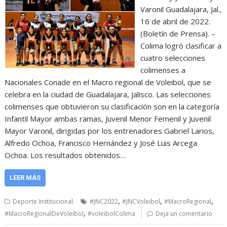
Varonil Guadalajara, Jal.,
16 de abril de 2022.
(Boletín de Prensa). –
Colima logró clasificar a
cuatro selecciones
colimenses a
Nacionales Conade en el Macro regional de Voleibol, que se
celebra en la ciudad de Guadalajara, Jalisco. Las selecciones
colimenses que obtuvieron su clasificación son en la categoría
Infantil Mayor ambas ramas, Juvenil Menor Femenil y Juvenil
Mayor Varonil, dirigidas por los entrenadores Gabriel Larios,
Alfredo Ochoa, Francisco Hernández y José Luis Arcega
Ochoa. Los resultados obtenidos…
LEER MÁS
,
,
,
Deporte Institucional
#JNC2022
#JNCVoleibol
#MacroRegional
,
#MacroRegionalDeVoleibol
#voleibolColima
Deja un comentario