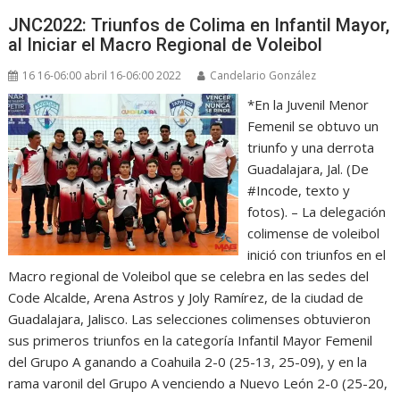
JNC2022: Triunfos de Colima en Infantil Mayor,
al Iniciar el Macro Regional de Voleibol
16 16-06:00 abril 16-06:00 2022
Candelario González
*En la Juvenil Menor
Femenil se obtuvo un
triunfo y una derrota
Guadalajara, Jal. (De
#Incode, texto y
fotos). – La delegación
colimense de voleibol
inició con triunfos en el
Macro regional de Voleibol que se celebra en las sedes del
Code Alcalde, Arena Astros y Joly Ramírez, de la ciudad de
Guadalajara, Jalisco. Las selecciones colimenses obtuvieron
sus primeros triunfos en la categoría Infantil Mayor Femenil
del Grupo A ganando a Coahuila 2-0 (25-13, 25-09), y en la
rama varonil del Grupo A venciendo a Nuevo León 2-0 (25-20,