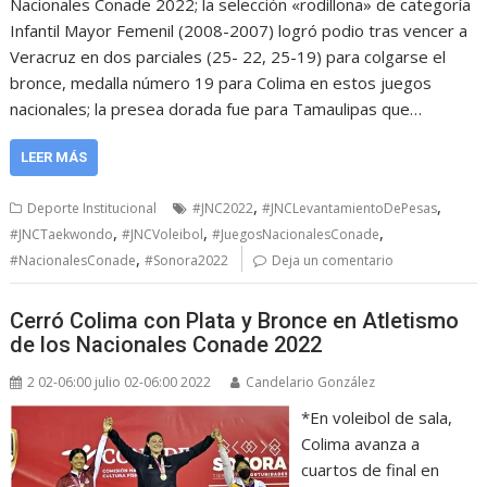
Nacionales Conade 2022; la selección «rodillona» de categoría
Infantil Mayor Femenil (2008-2007) logró podio tras vencer a
Veracruz en dos parciales (25- 22, 25-19) para colgarse el
bronce, medalla número 19 para Colima en estos juegos
nacionales; la presea dorada fue para Tamaulipas que…
LEER MÁS
,
,
Deporte Institucional
#JNC2022
#JNCLevantamientoDePesas
,
,
,
#JNCTaekwondo
#JNCVoleibol
#JuegosNacionalesConade
,
#NacionalesConade
#Sonora2022
Deja un comentario
Cerró Colima con Plata y Bronce en Atletismo
de los Nacionales Conade 2022
2 02-06:00 julio 02-06:00 2022
Candelario González
*En voleibol de sala,
Colima avanza a
cuartos de final en