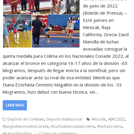
de junio de 2022.
(Boletín de Prensa). –
Este jueves en
Mexicali, Baja
California, Grecia Zaed
Mancilla de luchas
asociadas consigue la
quinta medalla para Colima en los Nacionales Conade 2022, al
alcanzar el bronce en categoría 16-17 años de la división -65
kilogramos, después de llegar invicta a la semifinal, pero sin
poder avanzar ante su rival de esa entidad. Mientras que
Diana Estefanía Centeno Magallón en la división de los -53
kilogramos, hizo debut con buena técnica, sin…
LEER MÁS
,
,
,
Deporte de Combate
Deporte Institucional
#Incode
#JNC2022
,
,
,
#JuegosNacionalesConade
#LuchasAsociadasColima
#luchasColima
#nataciónColima
Deja un comentario