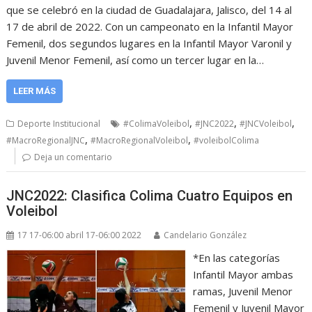
que se celebró en la ciudad de Guadalajara, Jalisco, del 14 al
17 de abril de 2022. Con un campeonato en la Infantil Mayor
Femenil, dos segundos lugares en la Infantil Mayor Varonil y
Juvenil Menor Femenil, así como un tercer lugar en la…
LEER MÁS
,
,
,
Deporte Institucional
#ColimaVoleibol
#JNC2022
#JNCVoleibol
,
,
#MacroRegionalJNC
#MacroRegionalVoleibol
#voleibolColima
Deja un comentario
JNC2022: Clasifica Colima Cuatro Equipos en
Voleibol
17 17-06:00 abril 17-06:00 2022
Candelario González
*En las categorías
Infantil Mayor ambas
ramas, Juvenil Menor
Femenil y Juvenil Mayor