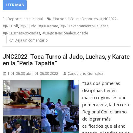
LEER MÁS
,
,
Deporte Institucional
#Incode #ColimaDeportes
#JNC2022
,
,
,
,
#JNCGolf
#JNCJudo
#JNCKarate
#JNCLevantamientoDePesas
,
#JNCLuchasAsociadas
#JuegosNacionalesConade
Deja un comentario
JNC2022: Toca Turno al Judo, Luchas, y Karate
en la “Perla Tapatía”
1 01-06:00 abril 01-06:00 2022
Candelario González
*Las dos primeras
disciplinas tienen
macro regionales por
primera vez, la tercera
Regional Con el ánimo
de lograr más
calificados que el año
pasado, a las finales de