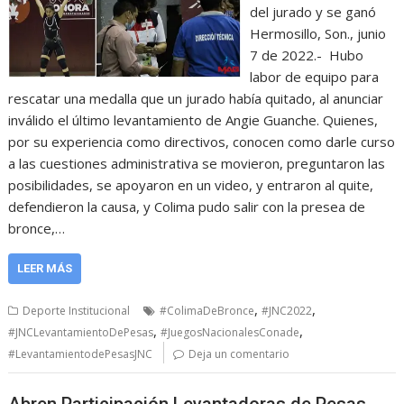
del jurado y se ganó
Hermosillo, Son., junio
7 de 2022.- Hubo
labor de equipo para
rescatar una medalla que un jurado había quitado, al anunciar
inválido el último levantamiento de Angie Guanche. Quienes,
por su experiencia como directivos, conocen como darle curso
a las cuestiones administrativa se movieron, preguntaron las
posibilidades, se apoyaron en un video, y entraron al quite,
defendieron la causa, y Colima pudo salir con la presea de
bronce,…
LEER MÁS
,
,
Deporte Institucional
#ColimaDeBronce
#JNC2022
,
,
#JNCLevantamientoDePesas
#JuegosNacionalesConade
#LevantamientodePesasJNC
Deja un comentario
Abren Participación Levantadoras de Pesas