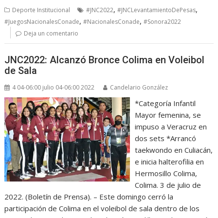
,
,
Deporte Institucional
#JNC2022
#JNCLevantamientoDePesas
,
,
#JuegosNacionalesConade
#NacionalesConade
#Sonora2022
Deja un comentario
JNC2022: Alcanzó Bronce Colima en Voleibol
de Sala
4 04-06:00 julio 04-06:00 2022
Candelario González
*Categoría Infantil
Mayor femenina, se
impuso a Veracruz en
dos sets *Arrancó
taekwondo en Culiacán,
e inicia halterofilia en
Hermosillo Colima,
Colima. 3 de julio de
2022. (Boletín de Prensa). – Este domingo cerró la
participación de Colima en el voleibol de sala dentro de los