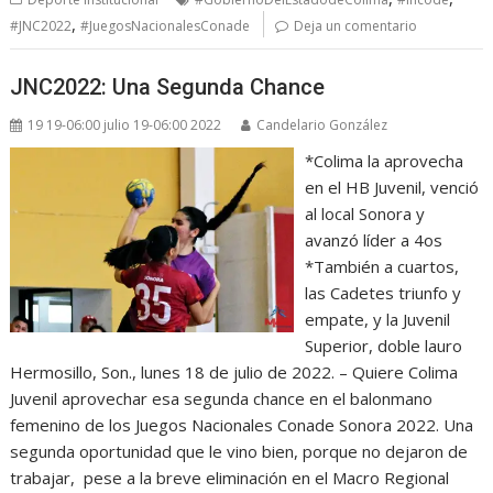
,
#JNC2022
#JuegosNacionalesConade
Deja un comentario
JNC2022: Una Segunda Chance
19 19-06:00 julio 19-06:00 2022
Candelario González
*Colima la aprovecha
en el HB Juvenil, venció
al local Sonora y
avanzó líder a 4os
*También a cuartos,
las Cadetes triunfo y
empate, y la Juvenil
Superior, doble lauro
Hermosillo, Son., lunes 18 de julio de 2022. – Quiere Colima
Juvenil aprovechar esa segunda chance en el balonmano
femenino de los Juegos Nacionales Conade Sonora 2022. Una
segunda oportunidad que le vino bien, porque no dejaron de
trabajar, pese a la breve eliminación en el Macro Regional