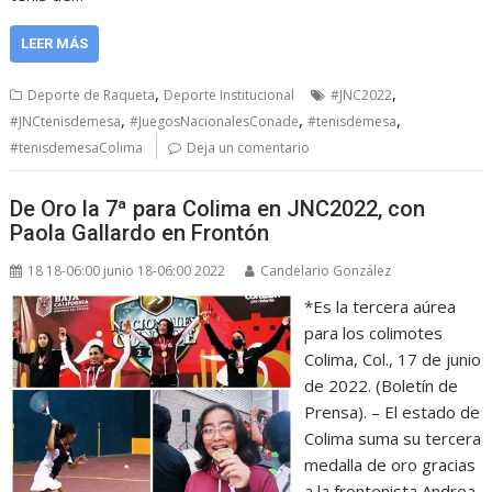
LEER MÁS
,
,
Deporte de Raqueta
Deporte Institucional
#JNC2022
,
,
,
#JNCtenisdemesa
#JuegosNacionalesConade
#tenisdemesa
#tenisdemesaColima
Deja un comentario
De Oro la 7ª para Colima en JNC2022, con
Paola Gallardo en Frontón
18 18-06:00 junio 18-06:00 2022
Candelario González
*Es la tercera aúrea
para los colimotes
Colima, Col., 17 de junio
de 2022. (Boletín de
Prensa). – El estado de
Colima suma su tercera
medalla de oro gracias
a la frontenista Andrea