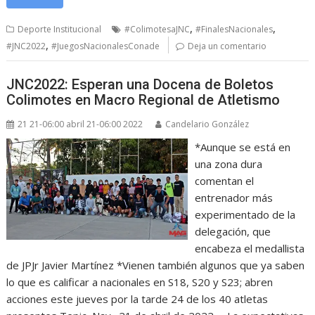
,
,
Deporte Institucional
#ColimotesaJNC
#FinalesNacionales
,
#JNC2022
#JuegosNacionalesConade
Deja un comentario
JNC2022: Esperan una Docena de Boletos
Colimotes en Macro Regional de Atletismo
21 21-06:00 abril 21-06:00 2022
Candelario González
*Aunque se está en
una zona dura
comentan el
entrenador más
experimentado de la
delegación, que
encabeza el medallista
de JPJr Javier Martínez *Vienen también algunos que ya saben
lo que es calificar a nacionales en S18, S20 y S23; abren
acciones este jueves por la tarde 24 de los 40 atletas