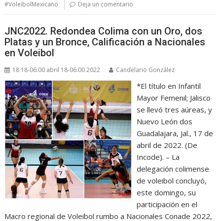
#VoleibolMexicano
Deja un comentario
JNC2022. Redondea Colima con un Oro, dos
Platas y un Bronce, Calificación a Nacionales
en Voleibol
18 18-06:00 abril 18-06:00 2022
Candelario González
*El título en Infantil
Mayor Femenil; Jalisco
se llevó tres aúreas, y
Nuevo León dos
Guadalajara, Jal., 17 de
abril de 2022. (De
Incode). – La
delegación colimense
de voleibol concluyó,
este domingo, su
participación en el
Macro regional de Voleibol rumbo a Nacionales Conade 2022,