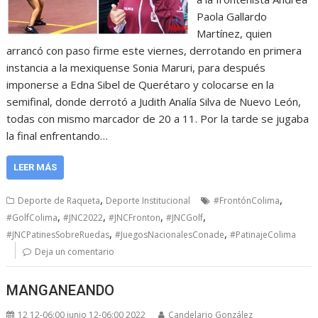
Paola Gallardo
Martínez, quien
arrancó con paso firme este viernes, derrotando en primera
instancia a la mexiquense Sonia Maruri, para después
imponerse a Edna Sibel de Querétaro y colocarse en la
semifinal, donde derrotó a Judith Analía Silva de Nuevo León,
todas con mismo marcador de 20 a 11. Por la tarde se jugaba
la final enfrentando…
LEER MÁS
,
,
Deporte de Raqueta
Deporte Institucional
#FrontónColima
,
,
,
,
#GolfColima
#JNC2022
#JNCFronton
#JNCGolf
,
,
#JNCPatinesSobreRuedas
#JuegosNacionalesConade
#PatinajeColima
Deja un comentario
MANGANEANDO
12 12-06:00 junio 12-06:00 2022
Candelario González