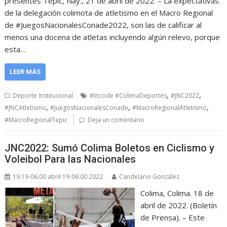
presentes Tepic, Nay., 21 de abril de 2022. – La expectativas
de la delegación colimota de atletismo en el Macro Regional
de #JuegosNacionalesConade2022, son las de calificar al
menos una docena de atletas incluyendo algún relevo, porque
esta…
LEER MÁS
,
,
Deporte Institucional
#Incode #ColimaDeportes
#JNC2022
,
,
,
#JNCAtletismo
#JuegosNacionalesConade
#MacroRegionalAtletismo
#MacroRegionalTepic
Deja un comentario
JNC2022: Sumó Colima Boletos en Ciclismo y
Voleibol Para las Nacionales
19 19-06:00 abril 19-06:00 2022
Candelario González
Colima, Colima. 18 de
abril de 2022. (Boletín
de Prensa). – Este