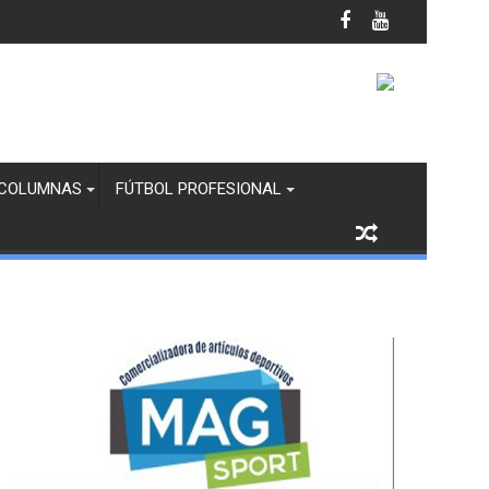
anco y Margaritas en Infantil “B”
COLUMNAS
FÚTBOL PROFESIONAL