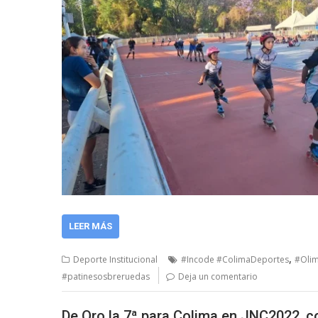
LEER MÁS
,
Deporte Institucional
#Incode #ColimaDeportes
#Olim
#patinesosbreruedas
Deja un comentario
De Oro la 7ª para Colima en JNC2022, c