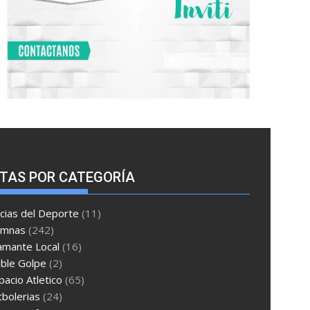
TAS POR CATEGORÍA
cias del Deporte
(11)
umnas
(242)
amante Local
(16)
ble Golpe
(2)
pacio Atletico
(65)
tbolerias
(24)