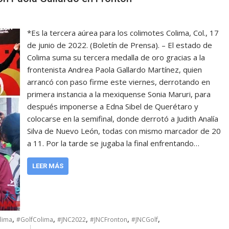
*Es la tercera aúrea para los colimotes Colima, Col., 17
de junio de 2022. (Boletín de Prensa). – El estado de
Colima suma su tercera medalla de oro gracias a la
frontenista Andrea Paola Gallardo Martínez, quien
arrancó con paso firme este viernes, derrotando en
primera instancia a la mexiquense Sonia Maruri, para
después imponerse a Edna Sibel de Querétaro y
colocarse en la semifinal, donde derrotó a Judith Analía
Silva de Nuevo León, todas con mismo marcador de 20
a 11. Por la tarde se jugaba la final enfrentando…
LEER MÁS
,
,
,
,
,
lima
#GolfColima
#JNC2022
#JNCFronton
#JNCGolf