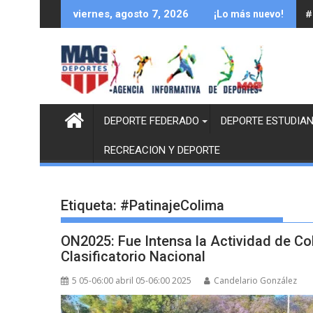
Saltar
#
viernes, agosto 7, 2026
¡Lo más nuevo!
al
contenido
DEPORTE FEDERADO
DEPORTE ESTUDIAN
RECREACION Y DEPORTE
Etiqueta:
#PatinajeColima
ON2025: Fue Intensa la Actividad de Co
Clasificatorio Nacional
5 05-06:00 abril 05-06:00 2025
Candelario González