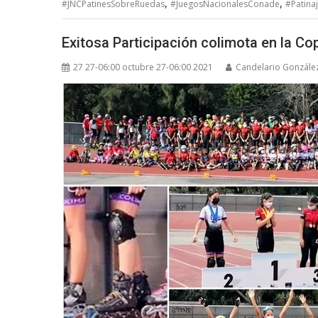
,
,
#JNCPatinesSobreRuedas
#JuegosNacionalesConade
#Patina
Exitosa Participación colimota en la Co
27 27-06:00 octubre 27-06:00 2021
Candelario Gonzále