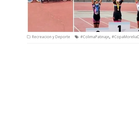
,
Recreacion y Deporte
#ColimaPatinaje
#CopaMoreliaD