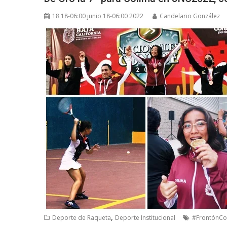
18 18-06:00 junio 18-06:00 2022
Candelario González
,
Deporte de Raqueta
Deporte Institucional
#FrontónCo