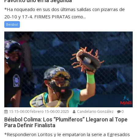
Favorito uno en la Segunda
*Ha noqueado en sus dos últimas salidas con pizarras de
20-10 y 17-4. FIRMES PIRATAS como...
Beisbol
15 15-06:00 febrero 15-06:00 2025
Candelario González
0
Béisbol Colima: Los “Plumíferos” Llegaron al Tope
Para Definir Finalista
*Respondieron Loritos y le empataron la serie a Egresados