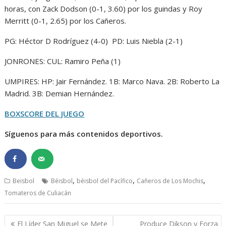
horas, con Zack Dodson (0-1, 3.60) por los guindas y Roy
Merritt (0-1, 2.65) por los Cañeros.
PG: Héctor D Rodríguez (4-0) PD: Luis Niebla (2-1)
JONRONES: CUL: Ramiro Peña (1)
UMPIRES: HP: Jair Fernández. 1B: Marco Nava. 2B: Roberto La
Madrid. 3B: Demian Hernández.
BOXSCORE DEL JUEGO
Síguenos para más contenidos deportivos.
,
,
,
Beisbol
Béisbol
béisbol del Pacífico
Cañeros de Los Mochis
Tomateros de Culiacán
Navegación
El Líder San Miguel se Mete
Produce Dikson y Forza