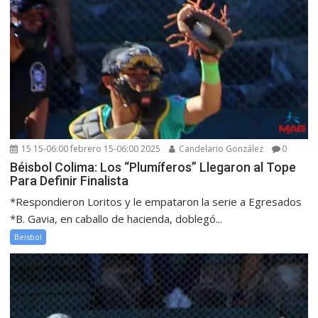
15 15-06:00 febrero 15-06:00 2025
Candelario González
0
Béisbol Colima: Los “Plumíferos” Llegaron al Tope
Para Definir Finalista
*Respondieron Loritos y le empataron la serie a Egresados
*B. Gavia, en caballo de hacienda, doblegó...
Beisbol