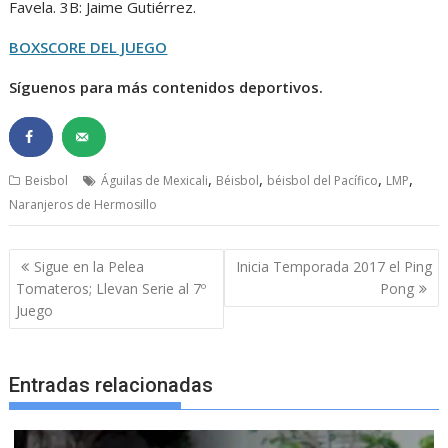
Favela. 3B: Jaime Gutiérrez.
BOXSCORE DEL JUEGO
Síguenos para más contenidos deportivos.
,
,
,
,
Beisbol
Águilas de Mexicali
Béisbol
béisbol del Pacífico
LMP
Naranjeros de Hermosillo
Navegación
Sigue en la Pelea
Inicia Temporada 2017 el Ping
de
Tomateros; Llevan Serie al 7º
Pong
entradas
Juego
Entradas relacionadas