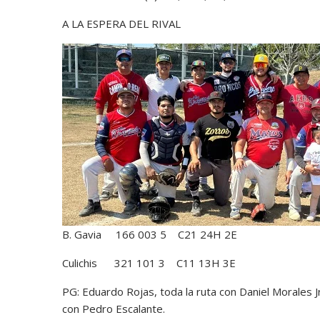
A LA ESPERA DEL RIVAL
B. Gavia 166 003 5 C21 24H 2E
Culichis 321 101 3 C11 13H 3E
PG: Eduardo Rojas, toda la ruta con Daniel Morales J
con Pedro Escalante.