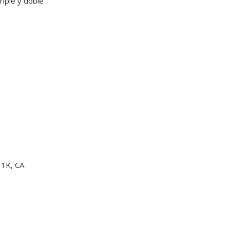
riple y doble
 1K, CA