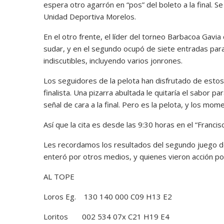
espera otro agarrón en “pos” del boleto a la final. S
Unidad Deportiva Morelos.
En el otro frente, el líder del torneo Barbacoa Gavia 
sudar, y en el segundo ocupó de siete entradas para 
indiscutibles, incluyendo varios jonrones.
Los seguidores de la pelota han disfrutado de estos
finalista. Una pizarra abultada le quitaría el sabor 
señal de cara a la final. Pero es la pelota, y los mo
Así que la cita es desde las 9:30 horas en el “Franc
Les recordamos los resultados del segundo juego de 
enteró por otros medios, y quienes vieron acción po
AL TOPE
Loros Eg. 130 140 000 C09 H13 E2
Loritos 002 534 07x C21 H19 E4