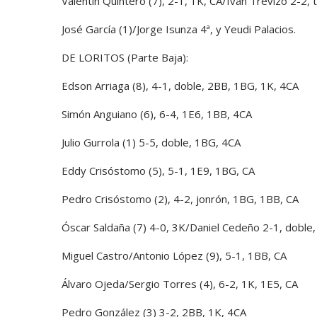
Valentín Quintero (7), 2-1, 1K, CA/Iván Trevizo 2-2, t
José García (1)/Jorge Isunza 4ª, y Yeudi Palacios.
DE LORITOS (Parte Baja):
Edson Arriaga (8), 4-1, doble, 2BB, 1BG, 1K, 4CA
Simón Anguiano (6), 6-4, 1E6, 1BB, 4CA
Julio Gurrola (1) 5-5, doble, 1BG, 4CA
Eddy Crisóstomo (5), 5-1, 1E9, 1BG, CA
Pedro Crisóstomo (2), 4-2, jonrón, 1BG, 1BB, CA
Óscar Saldaña (7) 4-0, 3K/Daniel Cedeño 2-1, doble,
Miguel Castro/Antonio López (9), 5-1, 1BB, CA
Álvaro Ojeda/Sergio Torres (4), 6-2, 1K, 1E5, CA
Pedro González (3) 3-2, 2BB, 1K, 4CA