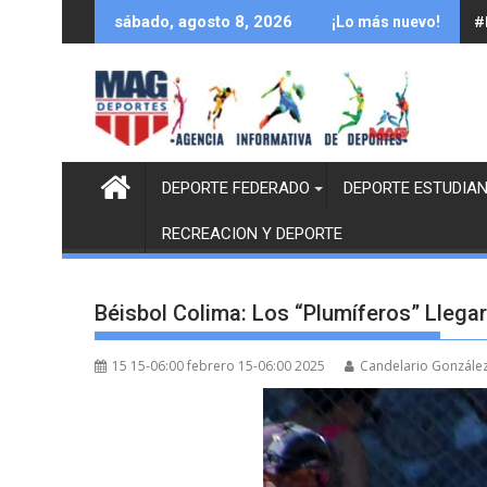
Saltar
#
sábado, agosto 8, 2026
¡Lo más nuevo!
al
contenido
DEPORTE FEDERADO
DEPORTE ESTUDIAN
RECREACION Y DEPORTE
Béisbol Colima: Los “Plumíferos” Llegaro
15 15-06:00 febrero 15-06:00 2025
Candelario Gonzále