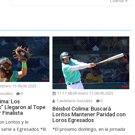
Colima
febrero 15-06:00 2025
17 17-06:00 enero 17-06:00 2025
onzález
0
Candelario González
0
lima: Los
s” Llegaron al Tope
Béisbol Colima: Buscará
r Finalista
Loritos Mantener Paridad con
Loros Egresados
n Loritos y le
*El próximo domingo, en la jornada
 serie a Egresados *B.