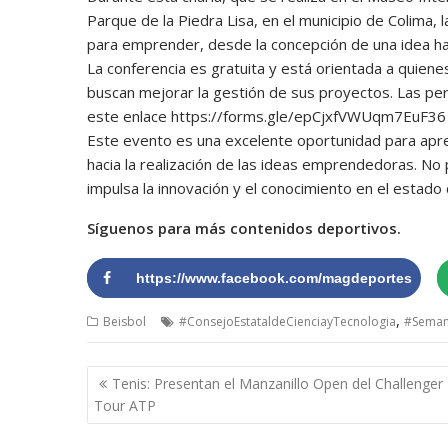
Parque de la Piedra Lisa, en el municipio de Colima,
para emprender, desde la concepción de una idea has
La conferencia es gratuita y está orientada a quien
buscan mejorar la gestión de sus proyectos. Las pe
este enlace https://forms.gle/epCjxfVWUqm7EuF36 p
Este evento es una excelente oportunidad para apre
hacia la realización de las ideas emprendedoras. No 
impulsa la innovación y el conocimiento en el estado 
Síguenos para más contenidos deportivos.
https://www.facebook.com/magdeportes
,
Beisbol
#ConsejoEstataldeCienciayTecnologia
#Seman
Navegación
Tenis: Presentan el Manzanillo Open del Challenger
de
Tour ATP
entradas