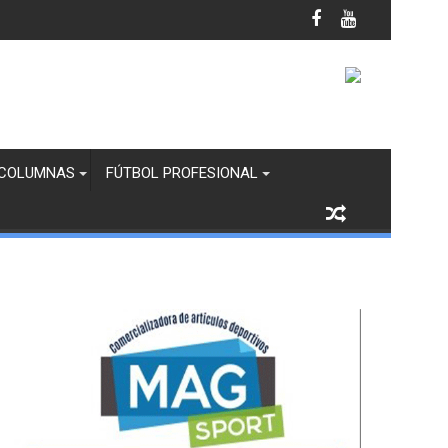
anco y Margaritas en Infantil “B”
COLUMNAS
FÚTBOL PROFESIONAL