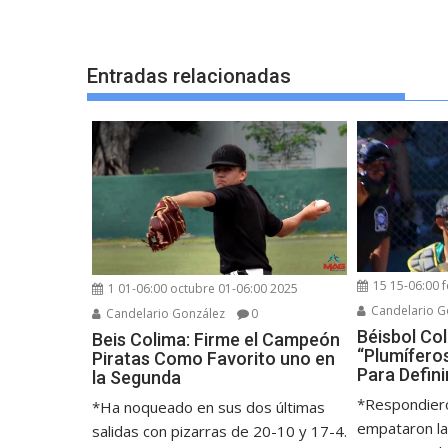
Entradas relacionadas
15 15-06:00 
1 01-06:00 octubre 01-06:00 2025
Candelario G
Candelario González
0
Béisbol Co
Beis Colima: Firme el Campeón
“Plumífero
Piratas Como Favorito uno en
Para Defini
la Segunda
*Respondiero
*Ha noqueado en sus dos últimas
empataron la
salidas con pizarras de 20-10 y 17-4.