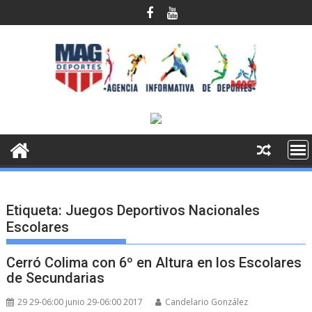
Saltar
al
contenido
Etiqueta:
Juegos Deportivos Nacionales
Escolares
Cerró Colima con 6º en Altura en los Escolares
de Secundarias
29 29-06:00 junio 29-06:00 2017
Candelario González