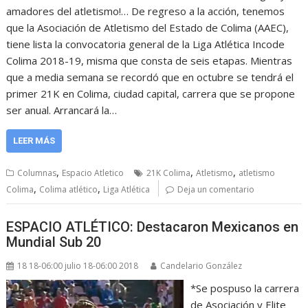
amadores del atletismo!… De regreso a la acción, tenemos
que la Asociación de Atletismo del Estado de Colima (AAEC),
tiene lista la convocatoria general de la Liga Atlética Incode
Colima 2018-19, misma que consta de seis etapas. Mientras
que a media semana se recordó que en octubre se tendrá el
primer 21K en Colima, ciudad capital, carrera que se propone
ser anual. Arrancará la…
LEER MÁS
,
,
,
Columnas
Espacio Atletico
21K Colima
Atletismo
atletismo
,
,
Colima
Colima atlético
Liga Atlética
Deja un comentario
ESPACIO ATLÉTICO: Destacaron Mexicanos en
Mundial Sub 20
18 18-06:00 julio 18-06:00 2018
Candelario González
*Se pospuso la carrera
de Asociación y Elite