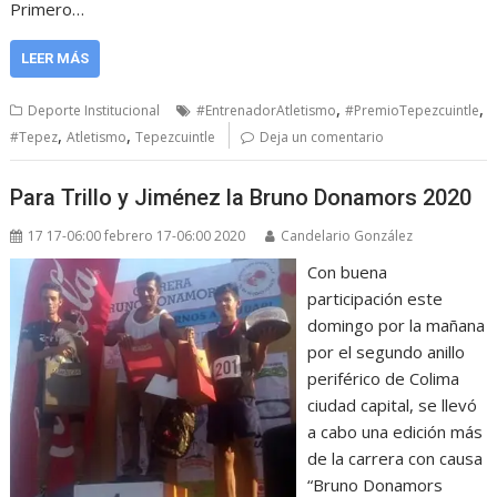
Primero…
LEER MÁS
,
,
Deporte Institucional
#EntrenadorAtletismo
#PremioTepezcuintle
,
,
#Tepez
Atletismo
Tepezcuintle
Deja un comentario
Para Trillo y Jiménez la Bruno Donamors 2020
17 17-06:00 febrero 17-06:00 2020
Candelario González
Con buena
participación este
domingo por la mañana
por el segundo anillo
periférico de Colima
ciudad capital, se llevó
a cabo una edición más
de la carrera con causa
“Bruno Donamors