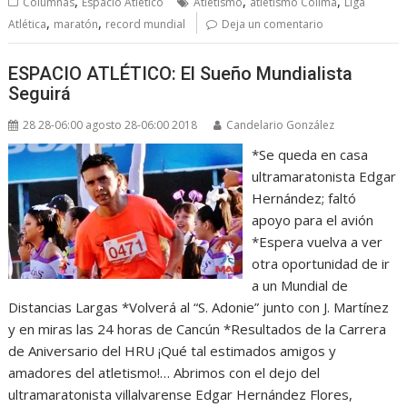
,
,
,
Columnas
Espacio Atletico
Atletismo
atletismo Colima
Liga
,
,
Atlética
maratón
record mundial
Deja un comentario
ESPACIO ATLÉTICO: El Sueño Mundialista
Seguirá
28 28-06:00 agosto 28-06:00 2018
Candelario González
*Se queda en casa
ultramaratonista Edgar
Hernández; faltó
apoyo para el avión
*Espera vuelva a ver
otra oportunidad de ir
a un Mundial de
Distancias Largas *Volverá al “S. Adonie” junto con J. Martínez
y en miras las 24 horas de Cancún *Resultados de la Carrera
de Aniversario del HRU ¡Qué tal estimados amigos y
amadores del atletismo!… Abrimos con el dejo del
ultramaratonista villalvarense Edgar Hernández Flores,