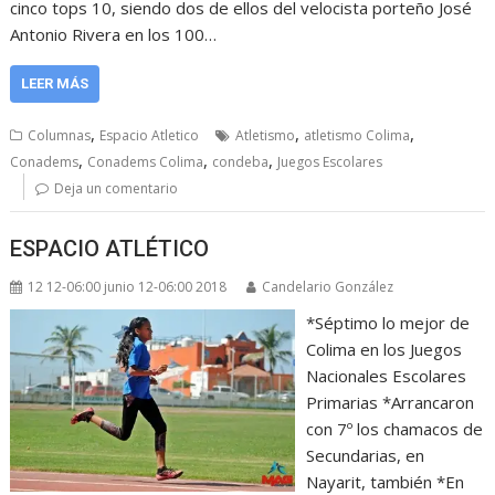
cinco tops 10, siendo dos de ellos del velocista porteño José
Antonio Rivera en los 100…
LEER MÁS
,
,
,
Columnas
Espacio Atletico
Atletismo
atletismo Colima
,
,
,
Conadems
Conadems Colima
condeba
Juegos Escolares
Deja un comentario
ESPACIO ATLÉTICO
12 12-06:00 junio 12-06:00 2018
Candelario González
*Séptimo lo mejor de
Colima en los Juegos
Nacionales Escolares
Primarias *Arrancaron
con 7º los chamacos de
Secundarias, en
Nayarit, también *En