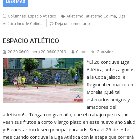
LEER MÁS
,
,
,
Columnas
Espacio Atletico
Atletismo
atletismo Colima
Liga
Atlética Incode Colima
Deja un comentario
ESPACIO ATLÉTICO
20 20-06:00 enero 20-06:00 2019
Candelario González
*El 26 concluye Liga
Atlética; antes algunos
a la Copa Jalisco, el
Regional en marzo en
Morelia ¡Qué tal
estimados amigos y
amadores del
atletismo!… Tengan un gran año, que el trabajo que realian
vean sus frutos a corto y largo plazo en este nuevo año Salud
y Bienestar mi deseo principal para uds. Será el 26 de este
mes cuando concluya la Liga Atlética con la etapa que correrá