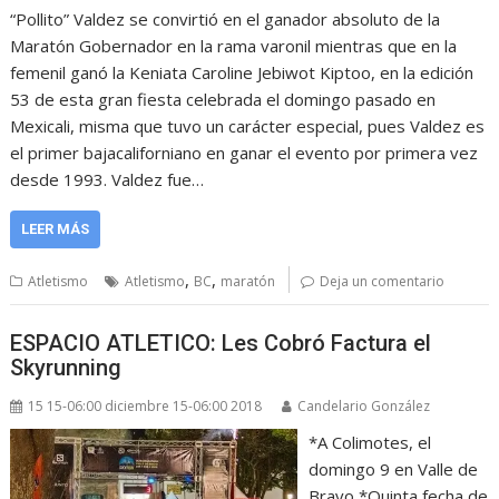
“Pollito” Valdez se convirtió en el ganador absoluto de la
Maratón Gobernador en la rama varonil mientras que en la
femenil ganó la Keniata Caroline Jebiwot Kiptoo, en la edición
53 de esta gran fiesta celebrada el domingo pasado en
Mexicali, misma que tuvo un carácter especial, pues Valdez es
el primer bajacaliforniano en ganar el evento por primera vez
desde 1993. Valdez fue…
LEER MÁS
,
,
Atletismo
Atletismo
BC
maratón
Deja un comentario
ESPACIO ATLETICO: Les Cobró Factura el
Skyrunning
15 15-06:00 diciembre 15-06:00 2018
Candelario González
*A Colimotes, el
domingo 9 en Valle de
Bravo *Quinta fecha de