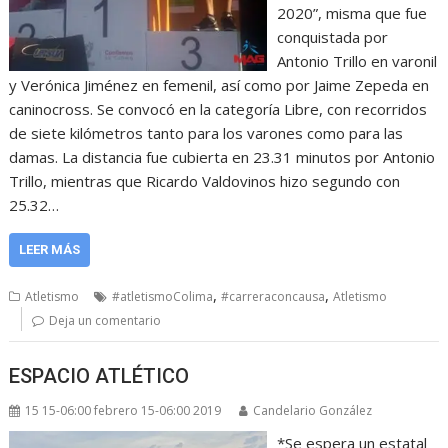
2020”, misma que fue
conquistada por
Antonio Trillo en varonil
y Verónica Jiménez en femenil, así como por Jaime Zepeda en
caninocross. Se convocó en la categoría Libre, con recorridos
de siete kilómetros tanto para los varones como para las
damas. La distancia fue cubierta en 23.31 minutos por Antonio
Trillo, mientras que Ricardo Valdovinos hizo segundo con
25.32…
LEER MÁS
,
,
Atletismo
#atletismoColima
#carreraconcausa
Atletismo
Deja un comentario
ESPACIO ATLÉTICO
15 15-06:00 febrero 15-06:00 2019
Candelario González
*Se espera un estatal