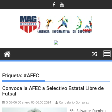
Saltar
al
contenido
Etiqueta:
#AFEC
Convoca la AFEC a Selectivo Estatal Libre de
Futsal
5 05-06:00 enero 05-06:00 2024
Candelario González
*Es Salvador Ramírez