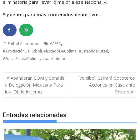
eliminatoria para llevar lo mejor a ese Nacional «.
Síguenos para más contenidos deportivos.
,
Futbol Asociacion
#AFEC
,
,
#AsociaciónDeFutbolDelEstadoDeColima
#EstataldeFutsal
,
#FutsalEstatalColima
#pasiónfutbol
Navegación
Abanderán COM y Conade
Voleibol: Cerrará Cocoteros
de
a Delegación Mexicana Para
Acciones en Casa ante
entradas
los JOJ de Invierno
Rhino’s
Entradas relacionadas