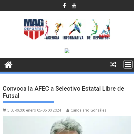
Saltar
al
contenido
Convoca la AFEC a Selectivo Estatal Libre de
Futsal
5 05-06:00 enero 05-06:00 2024
Candelario González