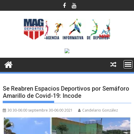
Saltar
al
contenido
Se Reabren Espacios Deportivos por Semáforo
Amarillo de Covid-19: Incode
30 30-06:00 septiembre 30-06:00 2021
Candelario González