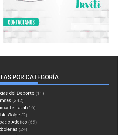
TAS POR CATEGORÍA
cias del Deporte
(11)
umnas
(242)
amante Local
(16)
ble Golpe
(2)
pacio Atletico
(65)
tbolerias
(24)