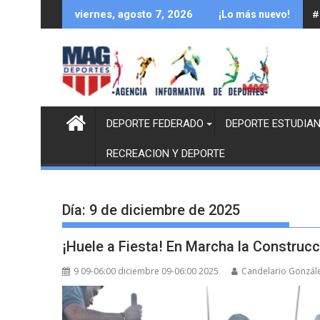
Saltar
#
viernes, agosto 7, 2026
¡Lo más nuevo!
al
contenido
DEPORTE FEDERADO
DEPORTE ESTUDIAN
RECREACION Y DEPORTE
Día:
9 de diciembre de 2025
¡Huele a Fiesta! En Marcha la Construcc
9 09-06:00 diciembre 09-06:00 2025
Candelario Gonzál