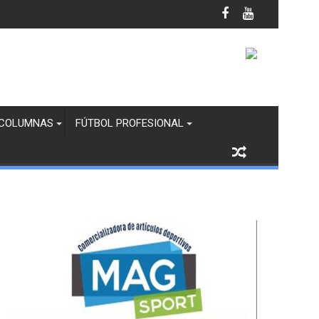
anco y Margaritas en Infantil “B”
COLUMNAS
FÚTBOL PROFESIONAL