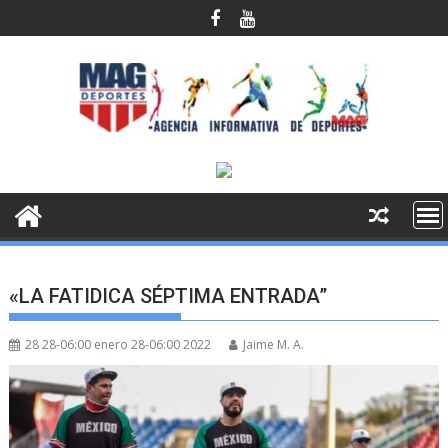
Saltar
al
contenido
«LA FATIDICA SÉPTIMA ENTRADA”
28 28-06:00 enero 28-06:00 2022
Jaime M. A.