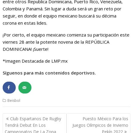
entre otros Republica Dominicana, Puerto Rico, Venezuela,
Colombia y Panamá. Sin lugar a duda será un gran reto por
seguir, en donde el equipo mexicano buscará su décima
corona en estas lides.
¡Por cierto, el equipo mexicano comienza su participación este
viernes 28 ante la potente novena de la REPÚBLICA
DOMINICANA! ¡Suerte!
*Imagen Destacada de LMP.mx
Síguenos para más contenidos deportivos.
Beisbol
Navegación
Club Espartanos De Rugby
Puesto México Para los
de
Tendrá Debut En Los
Juegos Olímpicos de Invierno
entradas
Campeonatos De La Zona
Pekín 2022