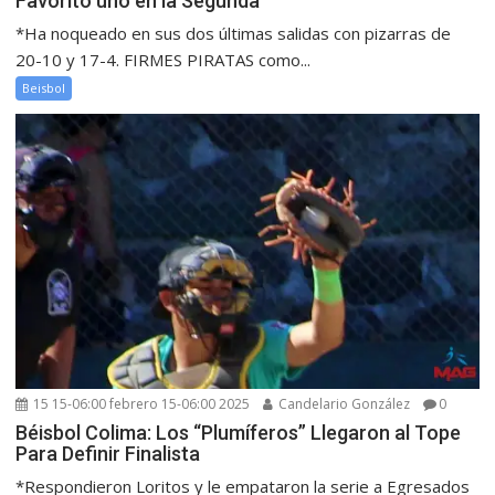
Favorito uno en la Segunda
*Ha noqueado en sus dos últimas salidas con pizarras de
20-10 y 17-4. FIRMES PIRATAS como...
Beisbol
15 15-06:00 febrero 15-06:00 2025
Candelario González
0
Béisbol Colima: Los “Plumíferos” Llegaron al Tope
Para Definir Finalista
*Respondieron Loritos y le empataron la serie a Egresados