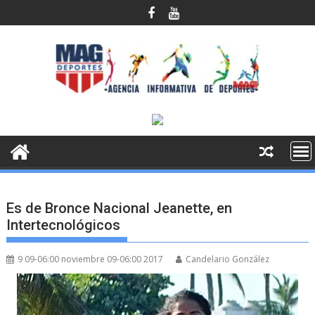
Saltar
al
contenido
Es de Bronce Nacional Jeanette, en
Intertecnológicos
9 09-06:00 noviembre 09-06:00 2017
Candelario González