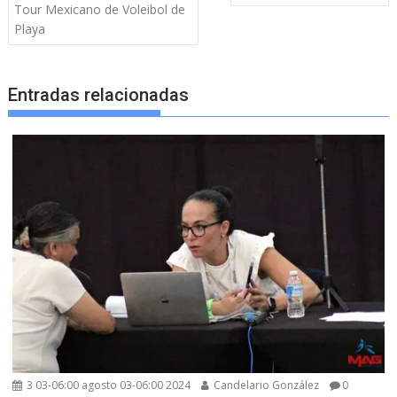
de
Tour Mexicano de Voleibol de
entradas
Playa
Entradas relacionadas
3 03-06:00 agosto 03-06:00 2024
Candelario González
0