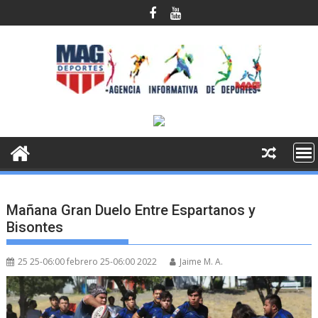
Saltar
al
contenido
Mañana Gran Duelo Entre Espartanos y
Bisontes
25 25-06:00 febrero 25-06:00 2022
Jaime M. A.