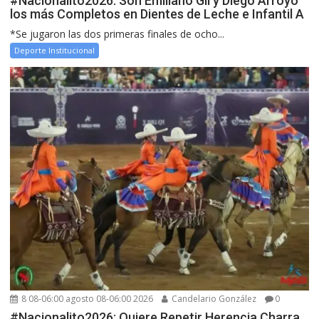
#Nacionalito2026: Son Emiliano Gil y Diego Arroyo
los más Completos en Dientes de Leche e Infantil A
*Se jugaron las dos primeras finales de ocho...
Deporte Institucional
8 08-06:00 agosto 08-06:00 2026
Candelario González
0
#Nacionalito2026: Quiere Repetir Herencia Charra