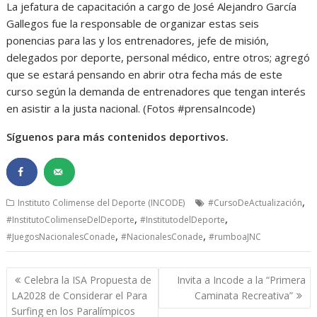
La jefatura de capacitación a cargo de José Alejandro García
Gallegos fue la responsable de organizar estas seis
ponencias para las y los entrenadores, jefe de misión,
delegados por deporte, personal médico, entre otros; agregó
que se estará pensando en abrir otra fecha más de este
curso según la demanda de entrenadores que tengan interés
en asistir a la justa nacional. (Fotos #prensaIncode)
Síguenos para más contenidos deportivos.
,
Instituto Colimense del Deporte (INCODE)
#CursoDeActualización
,
,
#InstitutoColimenseDelDeporte
#InstitutodelDeporte
,
,
#JuegosNacionalesConade
#NacionalesConade
#rumboaJNC
Navegación
Celebra la ISA Propuesta de
Invita a Incode a la “Primera
de
LA2028 de Considerar el Para
Caminata Recreativa”
entradas
Surfing en los Paralímpicos