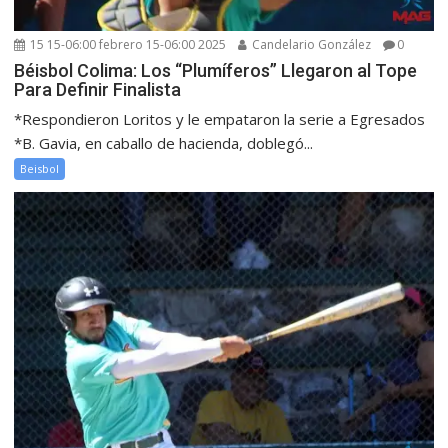
15 15-06:00 febrero 15-06:00 2025
Candelario González
0
Béisbol Colima: Los “Plumíferos” Llegaron al Tope
Para Definir Finalista
*Respondieron Loritos y le empataron la serie a Egresados
*B. Gavia, en caballo de hacienda, doblegó...
Beisbol