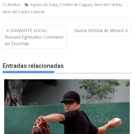
,
,
,
Beisbol
Aguilas de Zulia
Criollos de Caguas
Serie del Caribe
Serie del Caribe Culiacán
Navegación
DIAMANTE LOCAL:
Nueva Victoria de México
de
Buscará Egresados Coronarse
entradas
en Tecomán
Entradas relacionadas