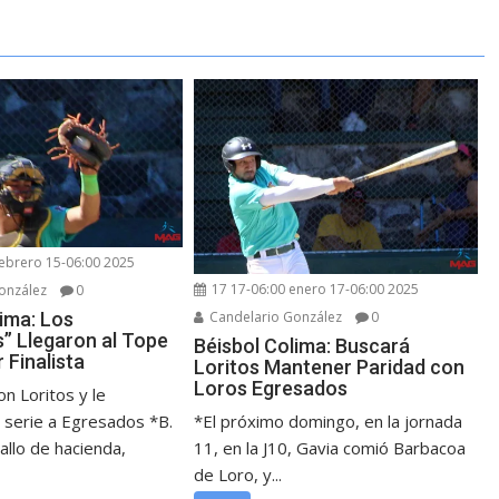
febrero 15-06:00 2025
17 17-06:00 enero 17-06:00 2025
onzález
0
Candelario González
0
lima: Los
s” Llegaron al Tope
Béisbol Colima: Buscará
r Finalista
Loritos Mantener Paridad con
Loros Egresados
n Loritos y le
*El próximo domingo, en la jornada
 serie a Egresados *B.
11, en la J10, Gavia comió Barbacoa
allo de hacienda,
de Loro, y...