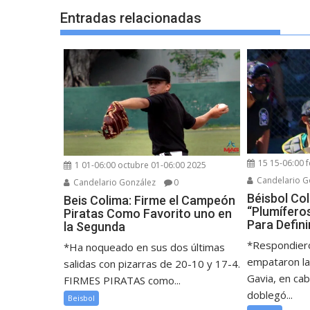
Entradas relacionadas
15 15-06:00 
1 01-06:00 octubre 01-06:00 2025
Candelario G
Candelario González
0
Béisbol Co
Beis Colima: Firme el Campeón
“Plumífero
Piratas Como Favorito uno en
Para Defini
la Segunda
*Respondiero
*Ha noqueado en sus dos últimas
empataron la
salidas con pizarras de 20-10 y 17-4.
Gavia, en cab
FIRMES PIRATAS como...
doblegó...
Beisbol