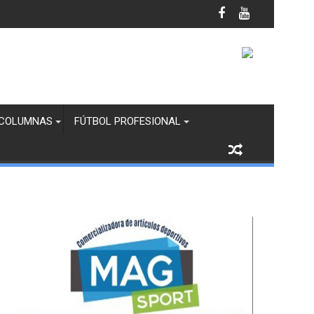
anco y Margaritas en Infantil “B”
COLUMNAS
FÚTBOL PROFESIONAL