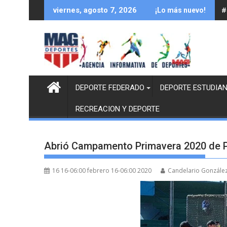
Saltar
#
viernes, agosto 7, 2026
¡Lo más nuevo!
al
contenido
DEPORTE FEDERADO
DEPORTE ESTUDIAN
RECREACION Y DEPORTE
Abrió Campamento Primavera 2020 de 
16 16-06:00 febrero 16-06:00 2020
Candelario Gonzále