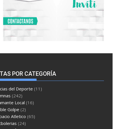
TAS POR CATEGORÍA
cias del Deporte
(11)
umnas
(242)
amante Local
(16)
ble Golpe
(2)
pacio Atletico
(65)
tbolerias
(24)