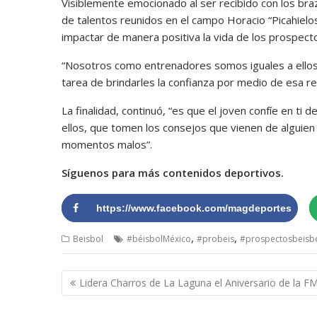
Visiblemente emocionado al ser recibido con los bra
de talentos reunidos en el campo Horacio “Picahielos
impactar de manera positiva la vida de los prospect
“Nosotros como entrenadores somos iguales a ellos
tarea de brindarles la confianza por medio de esa re
La finalidad, continuó, “es que el joven confíe en t
ellos, que tomen los consejos que vienen de alguien
momentos malos”.
Síguenos para más contenidos deportivos.
https://www.facebook.com/magdeportes
,
,
Beisbol
#béisbolMéxico
#probeis
#prospectosbeisb
Navegación
Lidera Charros de La Laguna el Aniversario de la F
de
entradas