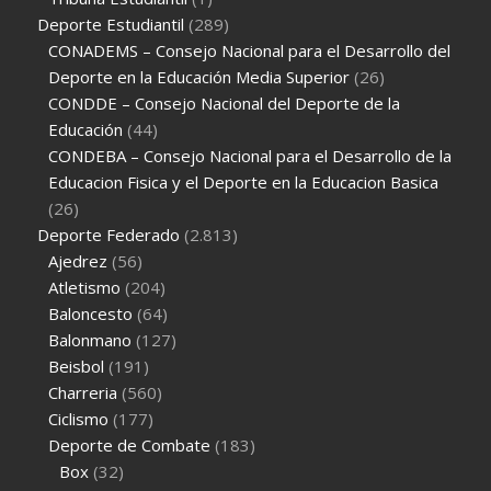
Deporte Estudiantil
(289)
CONADEMS – Consejo Nacional para el Desarrollo del
Deporte en la Educación Media Superior
(26)
CONDDE – Consejo Nacional del Deporte de la
Educación
(44)
CONDEBA – Consejo Nacional para el Desarrollo de la
Educacion Fisica y el Deporte en la Educacion Basica
(26)
Deporte Federado
(2.813)
Ajedrez
(56)
Atletismo
(204)
Baloncesto
(64)
Balonmano
(127)
Beisbol
(191)
Charreria
(560)
Ciclismo
(177)
Deporte de Combate
(183)
Box
(32)