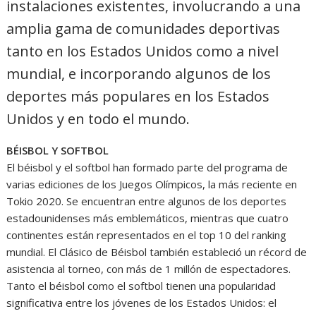
instalaciones existentes, involucrando a una
amplia gama de comunidades deportivas
tanto en los Estados Unidos como a nivel
mundial, e incorporando algunos de los
deportes más populares en los Estados
Unidos y en todo el mundo.
BÉISBOL Y SOFTBOL
El béisbol y el softbol han formado parte del programa de
varias ediciones de los Juegos Olímpicos, la más reciente en
Tokio 2020. Se encuentran entre algunos de los deportes
estadounidenses más emblemáticos, mientras que cuatro
continentes están representados en el top 10 del ranking
mundial. El Clásico de Béisbol también estableció un récord de
asistencia al torneo, con más de 1 millón de espectadores.
Tanto el béisbol como el softbol tienen una popularidad
significativa entre los jóvenes de los Estados Unidos: el