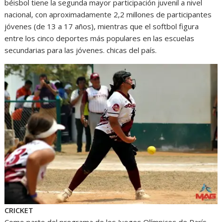
béisbol tiene la segunda mayor participación juvenil a nivel
nacional, con aproximadamente 2,2 millones de participantes
jóvenes (de 13 a 17 años), mientras que el softbol figura
entre los cinco deportes más populares en las escuelas
secundarias para las jóvenes. chicas del país.
CRICKET