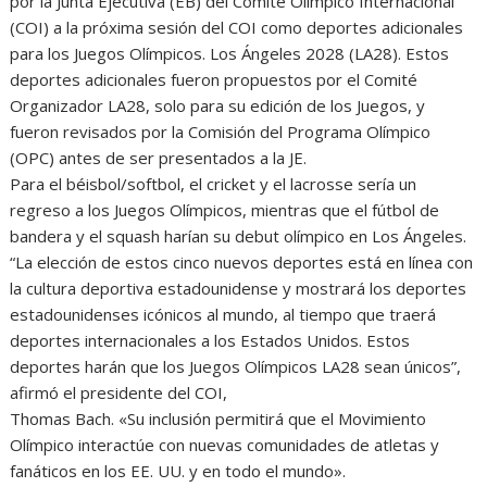
por la Junta Ejecutiva (EB) del Comité Olímpico Internacional
(COI) a la próxima sesión del COI como deportes adicionales
para los Juegos Olímpicos. Los Ángeles 2028 (LA28). Estos
deportes adicionales fueron propuestos por el Comité
Organizador LA28, solo para su edición de los Juegos, y
fueron revisados por la Comisión del Programa Olímpico
(OPC) antes de ser presentados a la JE.
Para el béisbol/softbol, el cricket y el lacrosse sería un
regreso a los Juegos Olímpicos, mientras que el fútbol de
bandera y el squash harían su debut olímpico en Los Ángeles.
“La elección de estos cinco nuevos deportes está en línea con
la cultura deportiva estadounidense y mostrará los deportes
estadounidenses icónicos al mundo, al tiempo que traerá
deportes internacionales a los Estados Unidos. Estos
deportes harán que los Juegos Olímpicos LA28 sean únicos”,
afirmó el presidente del COI,
Thomas Bach. «Su inclusión permitirá que el Movimiento
Olímpico interactúe con nuevas comunidades de atletas y
fanáticos en los EE. UU. y en todo el mundo».