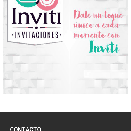
CONTACTO