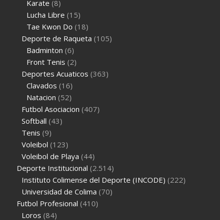
Karate
(8)
Lucha Libre
(15)
Tae Kwon Do
(18)
Deporte de Raqueta
(105)
Badminton
(6)
Front Tenis
(2)
Deportes Acuaticos
(363)
Clavados
(16)
Natacion
(52)
Futbol Asociacion
(407)
Softball
(43)
Tenis
(9)
Voleibol
(123)
Voleibol de Playa
(44)
Deporte Institucional
(2.514)
Instituto Colimense del Deporte (INCODE)
(222)
Universidad de Colima
(70)
Futbol Profesional
(410)
Loros
(84)