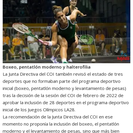
Boxeo, pentatlón moderno y halterofilia
La Junta Directiva del COI también revisó el estado de tres
deportes que no formaban parte del programa deportivo
inicial (boxeo, pentatlón moderno y levantamiento de pesas)
tras la decisión de la sesión del COI de febrero de 2022 de
aprobar la inclusión de 28 deportes en el programa deportivo
inicial de los Juegos Olímpicos LA28.
La recomendación de la Junta Directiva del COI en ese
momento no proponía la inclusión del boxeo, el pentatlón
moderno y el levantamiento de pesas, sino que más bien