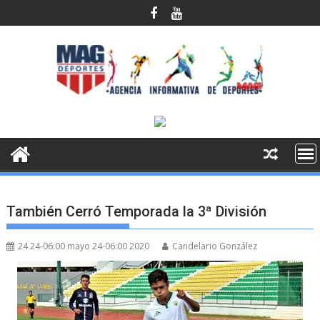
Saltar
al
contenido
También Cerró Temporada la 3ª División
24 24-06:00 mayo 24-06:00 2020
Candelario González