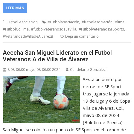
LEER MÁS
,
,
Futbol Asociacion
#FutbolAsociación
#futbolasociaciónColima
,
,
,
#FutbolColilma
#futbolVeteranosdeLaVilla
#FutbolVeteranosSFSports
#VeteranosdeVilladeAlvarezB
Deja un comentario
Acecha San Miguel Liderato en el Futbol
Veteranos A de Villa de Álvarez
8 08-06:00 mayo 08-06:00 2024
Candelario González
*Está un punto por
detrás de SF Sport
tras jugarse la jornada
19 de Liga y 6 de Copa
Villa de Alvarez, Col.,
mayo 08 de 2024
(Boletín de Prensa). –
San Miguel se colocó a un punto de SF Sport en el torneo de