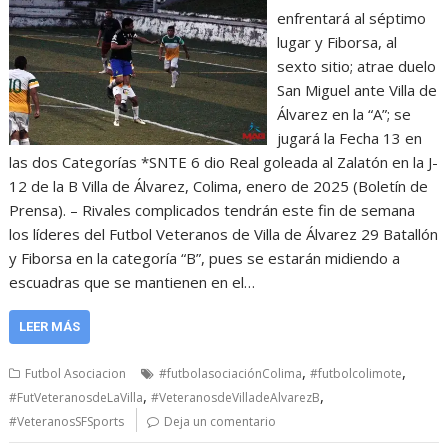
enfrentará al séptimo
lugar y Fiborsa, al
sexto sitio; atrae duelo
San Miguel ante Villa de
Álvarez en la “A”; se
jugará la Fecha 13 en
las dos Categorías *SNTE 6 dio Real goleada al Zalatón en la J-
12 de la B Villa de Álvarez, Colima, enero de 2025 (Boletín de
Prensa). – Rivales complicados tendrán este fin de semana
los líderes del Futbol Veteranos de Villa de Álvarez 29 Batallón
y Fiborsa en la categoría “B”, pues se estarán midiendo a
escuadras que se mantienen en el…
LEER MÁS
,
,
Futbol Asociacion
#futbolasociaciónColima
#futbolcolimote
,
,
#FutVeteranosdeLaVilla
#VeteranosdeVilladeAlvarezB
#VeteranosSFSports
Deja un comentario