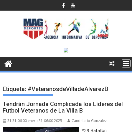
Saltar
al
contenido
Etiqueta:
#VeteranosdeVilladeAlvarezB
Tendrán Jornada Complicada los Líderes del
Futbol Veteranos de La Villa B
31 31-06:00 enero 31-06:00 2025
Candelario González
*29 Batallón