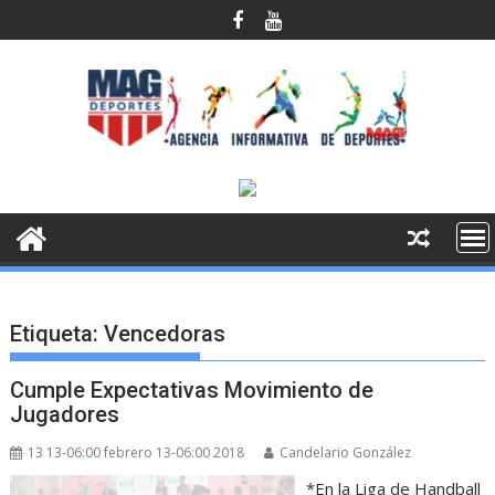
Saltar
al
contenido
Etiqueta:
Vencedoras
Cumple Expectativas Movimiento de
Jugadores
13 13-06:00 febrero 13-06:00 2018
Candelario González
*En la Liga de Handball