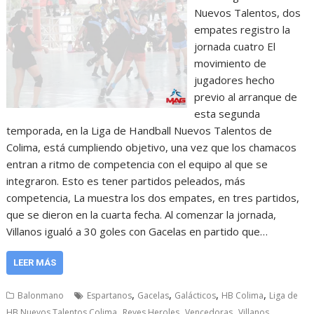
Nuevos Talentos, dos
empates registro la
jornada cuatro El
movimiento de
jugadores hecho
previo al arranque de
esta segunda
temporada, en la Liga de Handball Nuevos Talentos de
Colima, está cumpliendo objetivo, una vez que los chamacos
entran a ritmo de competencia con el equipo al que se
integraron. Esto es tener partidos peleados, más
competencia, La muestra los dos empates, en tres partidos,
que se dieron en la cuarta fecha. Al comenzar la jornada,
Villanos igualó a 30 goles con Gacelas en partido que…
LEER MÁS
,
,
,
,
Balonmano
Espartanos
Gacelas
Galácticos
HB Colima
Liga de
,
,
,
HB Nuevos Talentos Colima
Reyes Heroles
Vencedoras
Villanos