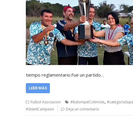
tiempo reglamentario.Fue un partido…
LEER MÁS
,
Futbol Asociacion
#BalompiéColimote
#categoríaSup
#Snte6Campeon
Deja un comentario