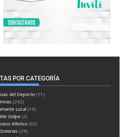
TAS POR CATEGORÍA
cias del Deporte
(11)
umnas
(242)
amante Local
(16)
ble Golpe
(2)
pacio Atletico
(65)
tbolerias
(24)