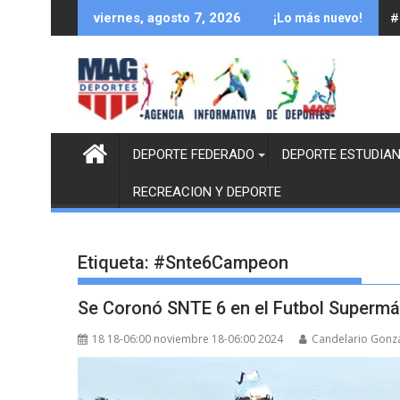
Saltar
#
viernes, agosto 7, 2026
¡Lo más nuevo!
al
contenido
DEPORTE FEDERADO
DEPORTE ESTUDIAN
RECREACION Y DEPORTE
Etiqueta:
#Snte6Campeon
Se Coronó SNTE 6 en el Futbol Supermás
18 18-06:00 noviembre 18-06:00 2024
Candelario Gonz