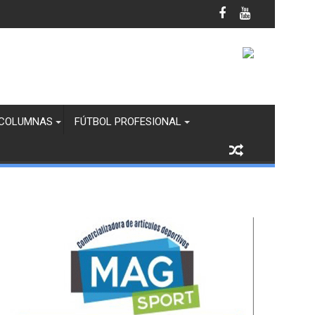
anco y Margaritas en Infantil “B”
COLUMNAS
FÚTBOL PROFESIONAL