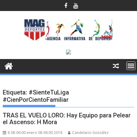
Saltar
al
contenido
Etiqueta:
#SienteTuLiga
#CienPorCientoFamiliar
TRAS EL VUELO LORO: Hay Equipo para Pelear
el Ascenso: H Mora
8 08-06:00 enero 08-06:00 2018
Candelario González