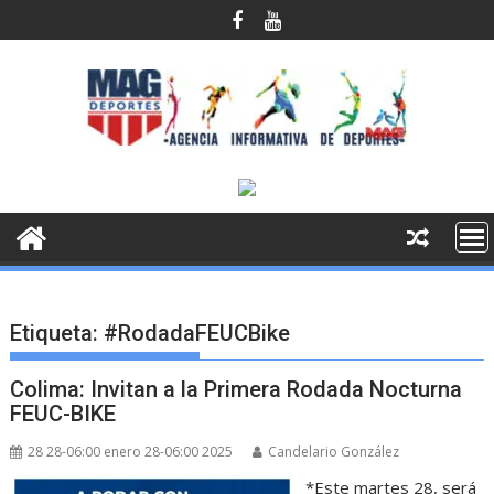
Saltar
al
contenido
Etiqueta:
#RodadaFEUCBike
Colima: Invitan a la Primera Rodada Nocturna
FEUC-BIKE
28 28-06:00 enero 28-06:00 2025
Candelario González
*Este martes 28, será