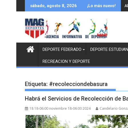
Saltar
A
sábado, agosto 8, 2026
¡Lo más nuevo!
al
contenido
DEPORTE FEDERADO
DEPORTE ESTUDIAN
RECREACION Y DEPORTE
Etiqueta:
#recolecciondebasura
Habrá el Servicios de Recolección de B
18 18-06:00 noviembre 18-06:00 2024
Candelario Gonz