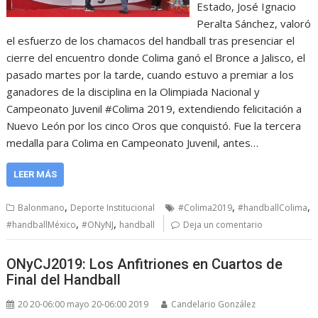
Estado, José Ignacio
Peralta Sánchez, valoró
el esfuerzo de los chamacos del handball tras presenciar el
cierre del encuentro donde Colima ganó el Bronce a Jalisco, el
pasado martes por la tarde, cuando estuvo a premiar a los
ganadores de la disciplina en la Olimpiada Nacional y
Campeonato Juvenil #Colima 2019, extendiendo felicitación a
Nuevo León por los cinco Oros que conquistó. Fue la tercera
medalla para Colima en Campeonato Juvenil, antes…
LEER MÁS
,
,
,
Balonmano
Deporte Institucional
#Colima2019
#handballColima
,
,
#handballMéxico
#ONyNJ
handball
Deja un comentario
ONyCJ2019: Los Anfitriones en Cuartos de
Final del Handball
20 20-06:00 mayo 20-06:00 2019
Candelario González