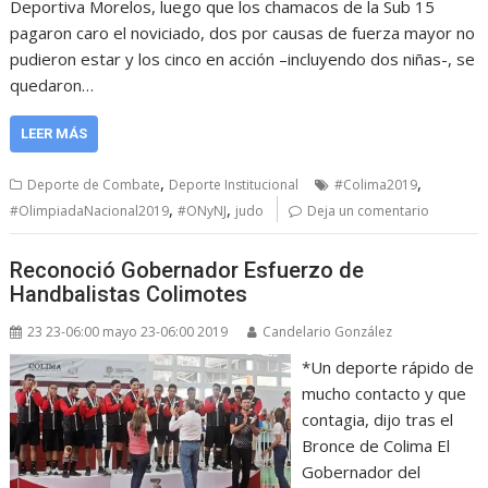
Deportiva Morelos, luego que los chamacos de la Sub 15
pagaron caro el noviciado, dos por causas de fuerza mayor no
pudieron estar y los cinco en acción –incluyendo dos niñas-, se
quedaron…
LEER MÁS
,
,
Deporte de Combate
Deporte Institucional
#Colima2019
,
,
#OlimpiadaNacional2019
#ONyNJ
judo
Deja un comentario
Reconoció Gobernador Esfuerzo de
Handbalistas Colimotes
23 23-06:00 mayo 23-06:00 2019
Candelario González
*Un deporte rápido de
mucho contacto y que
contagia, dijo tras el
Bronce de Colima El
Gobernador del