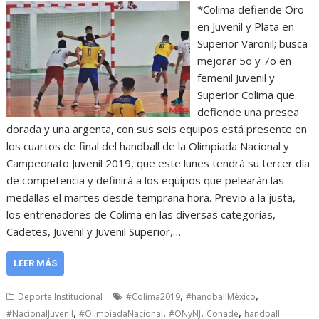
*Colima defiende Oro
en Juvenil y Plata en
Superior Varonil; busca
mejorar 5o y 7o en
femenil Juvenil y
Superior Colima que
defiende una presea
dorada y una argenta, con sus seis equipos está presente en
los cuartos de final del handball de la Olimpiada Nacional y
Campeonato Juvenil 2019, que este lunes tendrá su tercer día
de competencia y definirá a los equipos que pelearán las
medallas el martes desde temprana hora. Previo a la justa,
los entrenadores de Colima en las diversas categorías,
Cadetes, Juvenil y Juvenil Superior,…
LEER MÁS
,
,
Deporte Institucional
#Colima2019
#handballMéxico
,
,
,
,
#NacionalJuvenil
#OlimpiadaNacional
#ONyNJ
Conade
handball