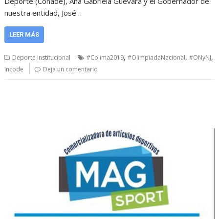
Deporte (Conade), Ana Gabriela Guevara y el Gobernador de
nuestra entidad, José…
LEER MÁS
,
,
,
Deporte Institucional
#Colima2019
#OlimpiadaNacional
#ONyNJ
Incode
Deja un comentario