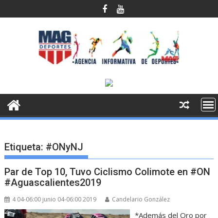
Saltar
al
contenido
Etiqueta:
#ONyNJ
Par de Top 10, Tuvo Ciclismo Colimote en #ON
#Aguascalientes2019
4 04-06:00 junio 04-06:00 2019
Candelario González
*Además del Oro por