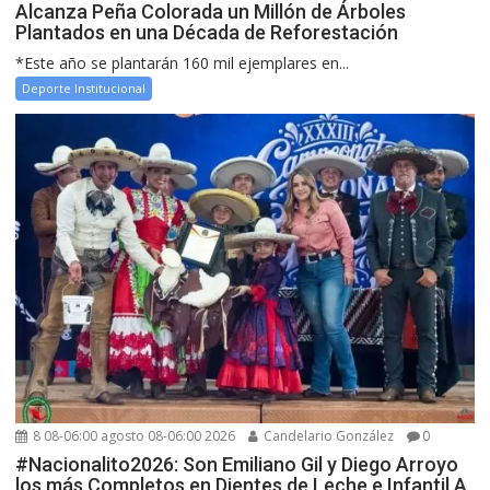
Alcanza Peña Colorada un Millón de Árboles
Plantados en una Década de Reforestación
*Este año se plantarán 160 mil ejemplares en...
Deporte Institucional
8 08-06:00 agosto 08-06:00 2026
Candelario González
0
#Nacionalito2026: Son Emiliano Gil y Diego Arroyo
los más Completos en Dientes de Leche e Infantil A