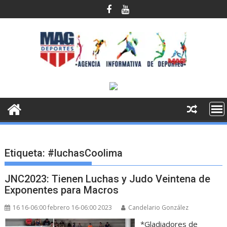
Saltar
al
contenido
Etiqueta:
#luchasCoolima
JNC2023: Tienen Luchas y Judo Veintena de
Exponentes para Macros
16 16-06:00 febrero 16-06:00 2023
Candelario González
*Gladiadores de