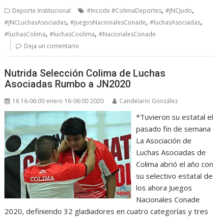
,
,
Deporte Institucional
#Incode #ColimaDeportes
#JNCJudo
,
,
,
#JNCLuchasAsociadas
#JuegosNacionalesConade
#luchasAsociadas
,
,
#luchasColima
#luchasCoolima
#NacionalesConade
Deja un comentario
Nutrida Selección Colima de Luchas
Asociadas Rumbo a JN2020
16 16-06:00 enero 16-06:00 2020
Candelario González
*Tuvieron su estatal el
pasado fin de semana
La Asociación de
Luchas Asociadas de
Colima abrió el año con
su selectivo estatal de
los ahora Juegos
Nacionales Conade
2020, definiendo 32 gladiadores en cuatro categorías y tres