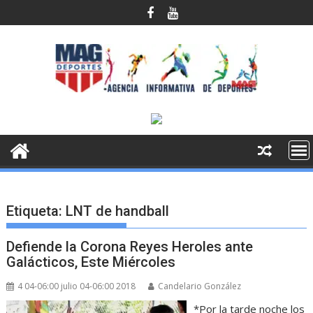
Saltar
al
contenido
Etiqueta:
LNT de handball
Defiende la Corona Reyes Heroles ante
Galácticos, Este Miércoles
4 04-06:00 julio 04-06:00 2018
Candelario González
*Por la tarde noche los